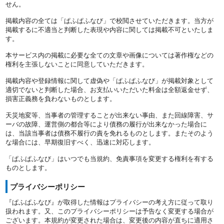
せん。
掲載内容の全ては「ぱふぱふなび」で校閲させていただきます。当方が
掲載するに不適当と判断した表現や内容に関しては掲載不可といたしま
す。
本サービス内の掲載に必要な全ての文章や画像については著作権などの
権利を主張しないことに同意していただきます。
掲載内容や登録情報に関して虚偽や「ぱふぱふなび」が掲載対象として
適切でないと判断した場合、お支払いいただいた料金は全額返金せず、
損害正義務を負わないものとします。
天災地変等、当事者の管理することが出来ない事由、また回線障害、サ
ーバの故障、運営側の都合等により債務の履行が出来なかった場合に
は、当該当事者は債務不履行の責を免れるものとします。またそのよう
な場合には、早期復旧すべく、迅速に対応します。
「ぱふぱふなび」はいつでも当規約、免責事項を変更する権利を有する
ものとします。
プライバシーポリシー
『ぱふぱふなび』が取得した情報はプライバシーの考え方に従って取り
扱われます。又、このプライバシーポリシーは予告なく変更する場合が
ございます。本規約が変更された場合は、変更後の内容が直ちに適用さ