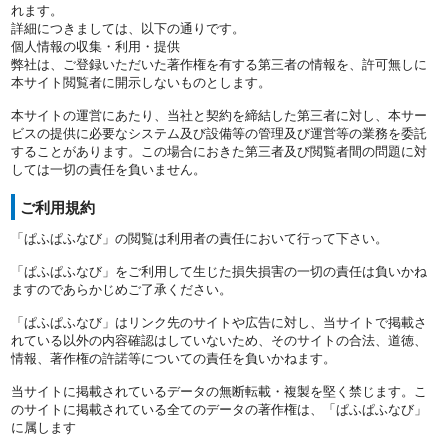
れます。
詳細につきましては、以下の通りです。
個人情報の収集・利用・提供
弊社は、ご登録いただいた著作権を有する第三者の情報を、許可無しに
本サイト閲覧者に開示しないものとします。
本サイトの運営にあたり、当社と契約を締結した第三者に対し、本サー
ビスの提供に必要なシステム及び設備等の管理及び運営等の業務を委託
することがあります。この場合におきた第三者及び閲覧者間の問題に対
しては一切の責任を負いません。
ご利用規約
「ぱふぱふなび」の閲覧は利用者の責任において行って下さい。
「ぱふぱふなび」をご利用して生じた損失損害の一切の責任は負いかね
ますのであらかじめご了承ください。
「ぱふぱふなび」はリンク先のサイトや広告に対し、当サイトで掲載さ
れている以外の内容確認はしていないため、そのサイトの合法、道徳、
情報、著作権の許諾等についての責任を負いかねます。
当サイトに掲載されているデータの無断転載・複製を堅く禁じます。こ
のサイトに掲載されている全てのデータの著作権は、「ぱふぱふなび」
に属します