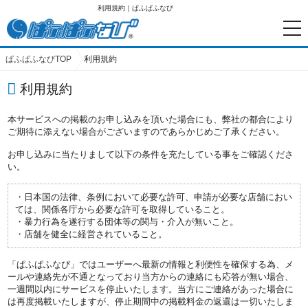
利用規約｜ぱふぱふなび
ぱふぱふなびTOP
利用規約
利用規約
本サービスへの掲載のお申し込みを頂いた場合にも、弊社の都合により
ご期待に添えない場合がございますのであらかじめご了承ください。
お申し込みに当たりまして以下の条件を充たしている事をご確認くださ
い。
日本国の法律、条例において必要な許可、申請が必要な店舗におい
ては、関係各庁から必要な許可を取得していること。
暴力行為を遂行する団体等の関与・介入が無いこと。
店舗を健全に経営されていること。
「ぱふぱふなび」ではユーザーへ最新の情報と利便性を確保する為、メ
ールや連絡先が不通となっており当方からの連絡にも応答が無い場合、
一週間以内にサービスを停止いたします。当方にご連絡があった場合に
は再度掲載いたしますが、停止期間中の掲載料金の返還は一切いたしま