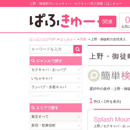
上野・御徒町のいちゃキャバ・セクキャバ求人情報｜ぱふきゅー
上野・御徒町のいちゃキャバ・セクキャバ求人情報｜【ぱふきゅー】
関東
ぱふぱふなびTOP
ぱふきゅー
関東
上野・御徒町の女性求人
上野・御徒
ジャンルで探す
セクキャバ・おっパブ
いちゃキャバ
ランパブ・水着キャバ
選択中の条件：
上野・御
ショーパブ
1
件
(1～1件を表示)
エリアで探す
東京
Splash 
新宿・歌舞伎町
上野／セクキャバ・おっ