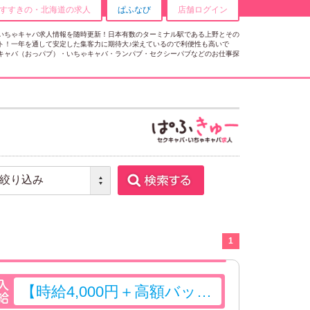
すすきの・北海道の求人
ぱふなび
店舗ログイン
店舗ログイン
いちゃキャバ求人情報を随時更新！日本有数のターミナル駅である上野とその
ト！一年を通して安定した集客力に期待大♪栄えているので利便性も高いで
キャバ（おっパブ）・いちゃキャバ・ランパブ・セクシーパブなどのお仕事探
1
【時給4,000円＋高額バックあり】