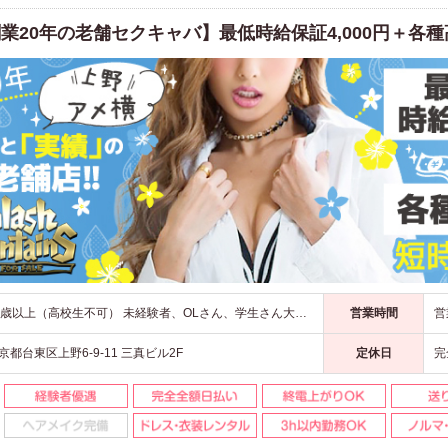
業20年の老舗セクキャバ】最低時給保証4,000円＋各
18歳以上（高校生不可） 未経験者、OLさん、学生さん大歓迎！
営業時間
京都台東区上野6-9-11 三真ビル2F
定休日
完