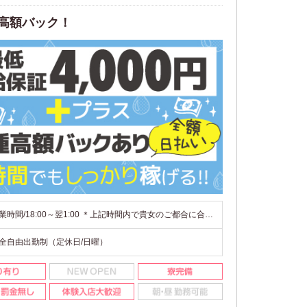
種高額バック！
営業時間/18:00～翌1:00 ＊上記時間内で貴女のご都合に合わせて 1日3時間～OK！（21時までの短時間勤務可） 体験入店は1時間～OK！ 電車帰りOK！送りあり！
全自由出勤制（定休日/日曜）