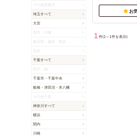
その他西東京
お
埼玉
大宮
所沢・川越
1
件
(1～1件を表示)
春日部・越谷・熊谷
志木
千葉
松戸・柏
千葉市・千葉中央
船橋・津田沼・本八幡
その他千葉
神奈川
横浜
関内
川崎