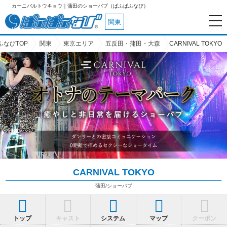
カーニバルトウキョウ｜蒲田のショーパブ（ぱふぱふなび）
関東
ふなびTOP
関東
東京エリア
五反田・蒲田・大森
CARNIVAL TOKYO
CARNIVAL TOKYO
蒲田/ショーパブ
トップ
キャスト
システム
マップ
クーポン