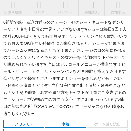
自撮り動画
ブログ
イベント
男性求人
女性求人
0距離で魅せる迫力満点のステージ！セクシー・キュートなダンサ
ーがアナタを非日常の世界へといざないます♥ショーは毎日3回！入
場料7000円ぽっきりで時間無制限・ソフトドリンク飲み放題・いつ
でも再入場OK◎ 早い時間帯にご来店されると、ショーが始まるま
でハーレム状態になることも？！また、ステージの目の前に座れる
ので、若くてカワイイキャストの女の子を至近距離で下からガッツ
リ眺められちゃいます♥ 当店はアルコールメニューが豊富です！ビ
ール・サワー・カクテル・シャンパンなど各種取り揃えております
◎ピザなどの軽食もございますよ！ショーを楽しみながら、おいし
いお酒やお食事もどうぞ♪ 当店は完全前金制！追加・延長料金など
もナシ！その他楽しみ方や遊び方をキャストが丁寧にご案内するの
で、ショーパブが初めての方でも安心してご利用いただけます♪蒲
田の新観光名所『CARNIVAL TOKYO』でゴージャスなひと時をお
過ごしください♥
ノリノリ♪
水着