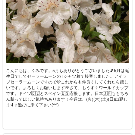
こんにちは、くみです。5月もありがとうございました🎵5月は誕
生日でしてセーラームーンのTシャツ着て接客しました。アイラ
ブセーラームーンですので🩷これからも仲良くしてくれたら嬉し
いです。よろしくお願いします🍺さて、もうすぐワールドカップ
です。ドイツ🇩🇪とスペイン🇪🇸応援します。日本🇯🇵ももちろ
ん勝ってほしい気持ちあります！今週は、(火)(木)(土)(日)出勤し
ます♫遊びに来て下さい(^^)