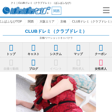
クミ｜CLUBドレミ（クラブドレミ）（ぱふぱふなび）
関西
ぱふぱふなびTOP
関西
大阪エリア
京橋
CLUBドレミ（クラブドレミ
CLUBドレミ（クラブドレミ）
京橋/ツーショットキャバクラ
トップ
キャスト
システム
マップ
クーポン
自撮り動画
ブログ
イベント
男性求人
女性求人