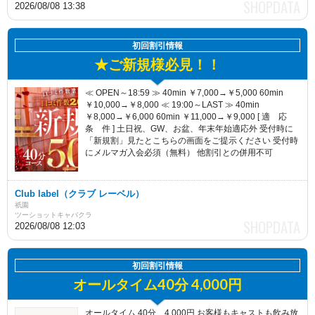
2026/08/08 13:38
初回割引情報
★ご新規様必見！！
≪ OPEN～18:59 ≫ 40min ￥7,000→￥5,000 60min
￥10,000→￥8,000 ≪ 19:00～LAST ≫ 40min
￥8,000→￥6,000 60min ￥11,000→￥9,000 [ 適 応
条 件 ] 土日祝、GW、お盆、年末年始適応外 受付時に
「新規割」見たとこちらの画面をご提示ください 受付時
にメルマガ入会必須（無料） 他割引との併用不可
Club label（クラブ レーベル）
祇園
ツーショットキャバクラ
2026/08/08 12:03
初回割引情報
オールタイム40分 4,000円
オールタイム 40分、4,000円 お客様もキャストも飲み放