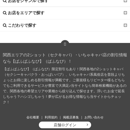
お店をジャンルで探す
お店をエリアで探す
こだわりで探す
関西エリアの2ショット（セクキャバ）・いちゃキャバ店の割引情報
なら【ぱふぱふなび】（ぱふなび）！
【ぱふぱふなび】（ぱふなび）限定割引もあり！関西各地の2ショットキャバ
（セクシーキャバクラ・おっぱいパブ）、いちゃキャバ系風俗店を普段よりち
ょっとお得に楽しめる割引情報が満載です。ご新規様もリピーター様もどちら
でもご利用できるサービスが豊富で大満足♪当サイトなら簡単検索機能があるの
で、関西各地の希望エリアや業種から絞り込んで探せます。浮いたお金で延長
しちゃう？ハシゴしちゃう！夢が広がるお得な情報なら当サイトからチェッ
ク！
会社概要
利用規約
掲載店募集
お問い合わせ
店舗ログイン