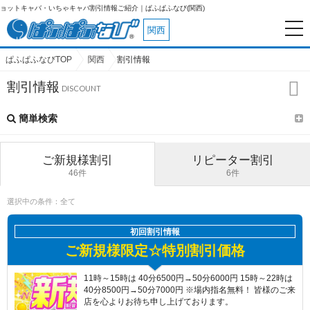
キャバ・いちゃキャバ割引情報ご紹介｜ぱふぱふなび(関西)
関西
ぱふぱふなびTOP
関西
割引情報
割引情報
簡単検索
ご新規様割引
リピーター割引
46件
6件
選択中の条件：
全て
初回割引情報
ご新規様限定☆特別割引価格
11時～15時は 40分6500円→50分6000円 15時～22時は
40分8500円→50分7000円 ※場内指名無料！ 皆様のご来
店を心よりお待ち申し上げております。