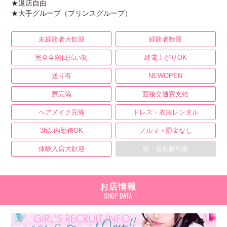
★退店自由
★大手グループ（プリンスグループ）
未経験者大歓迎
経験者歓迎
完全全額日払い制
終電上がりOK
送り有
NEWOPEN
寮完備
面接交通費支給
ヘアメイク完備
ドレス・衣装レンタル
3h以内勤務OK
ノルマ・罰金なし
体験入店大歓迎
朝・昼勤務可能
お店情報