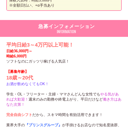
体験入店時：時給5,000円
※全額日払い、+α手当あり
急募インフォメーション
平均日給3～4万円以上可能！
日給36,000円～
時給6,000円
ソフトなのにガッツリ稼げる人気店！
【募集年齢】
18歳～20代
お酒が飲めなくてもOK！
学生・OL・フリーター・主婦・ママさんどんな女性でも
やる気があ
れば大歓迎！
週末のみの勤務や終電上がり、平日だけなど
働き方はあ
なた次第！
完全自由シフト
だから、スキマ時間を有効活用できます！
業界大手の
『プリンスグループ』
が手掛けるお店なので知名度抜群、