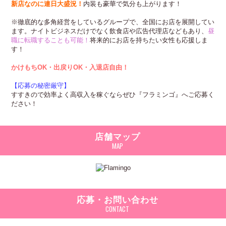
新店なのに連日大盛況！
内装も豪華で気分も上がります！
※徹底的な多角経営をしているグループで、全国にお店を展開してい
ます。ナイトビジネスだけでなく飲食店や広告代理店などもあり、
昼
職に転職することも可能！
将来的にお店を持ちたい女性も応援しま
す！
かけもちOK・出戻りOK・入退店自由！
【応募の秘密厳守】
すすきので効率よく高収入を稼ぐならぜひ『フラミンゴ』へご応募く
ださい！
店舗マップ
応募・お問い合わせ