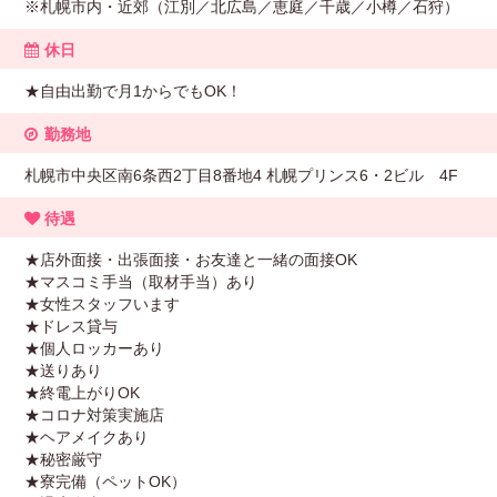
※札幌市内・近郊（江別／北広島／恵庭／千歳／小樽／石狩）
休日
★自由出勤で月1からでもOK！
勤務地
札幌市中央区南6条西2丁目8番地4 札幌プリンス6・2ビル 4F
待遇
★店外面接・出張面接・お友達と一緒の面接OK
★マスコミ手当（取材手当）あり
★女性スタッフいます
★ドレス貸与
★個人ロッカーあり
★送りあり
★終電上がりOK
★コロナ対策実施店
★ヘアメイクあり
★秘密厳守
★寮完備（ペットOK）