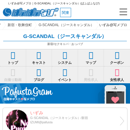
写メブロ｜G-SCANDAL（ジースキャンダル）(ぱふぱふなび)
関東
ア
新宿・歌舞伎町
G-SCANDAL（ジースキャンダル）
いずみ@写メブロ
G-SCANDAL（ジースキャンダル）
新宿/セクキャバ・おっパブ
トップ
キャスト
システム
マップ
クーポン
自撮り動画
ブログ
イベント
男性求人
女性求人
いずみ
G-SCANDAL（ジースキャンダル）/新宿
IZUMI@pafusta