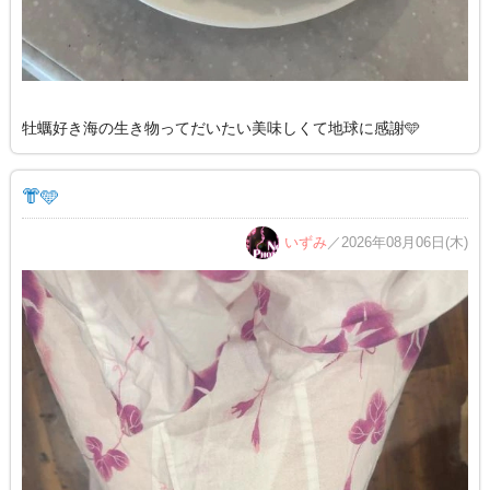
牡蠣好き海の生き物ってだいたい美味しくて地球に感謝🩵
👘🩵
いずみ
／2026年08月06日(木)