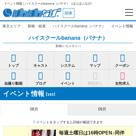
ント情報｜ハイスクールbanana（バナナ）（ぱふぱふなび）
関東
東京エリア
新橋・銀座
ハイスクールbanana（バナナ）
イベント情報
ハイスクールbanana（バナナ）
新橋/いちゃキャバ
トップ
キャスト
システム
マップ
クーポン
自撮り動画
ブログ
イベント
男性求人
女性求人
イベント情報
08月
09月
イベントをタップすると詳細が確認できます
毎週土曜日は16時OPEN♪同伴