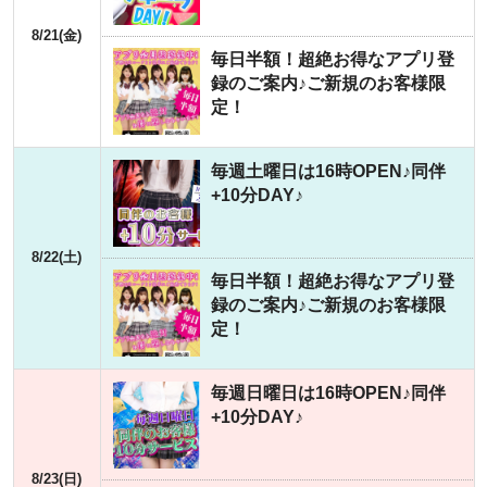
8/21(金)
毎日半額！超絶お得なアプリ登
録のご案内♪ご新規のお客様限
定！
毎週土曜日は16時OPEN♪同伴
+10分DAY♪
8/22(土)
毎日半額！超絶お得なアプリ登
録のご案内♪ご新規のお客様限
定！
毎週日曜日は16時OPEN♪同伴
+10分DAY♪
8/23(日)