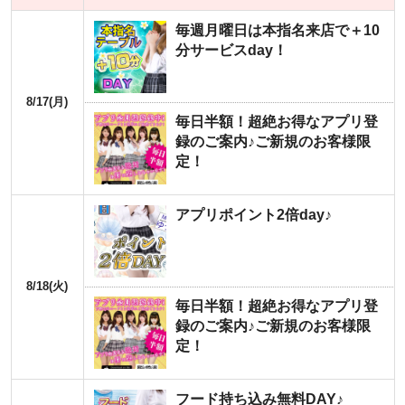
毎週月曜日は本指名来店で＋10
分サービスday！
8/17(月)
毎日半額！超絶お得なアプリ登
録のご案内♪ご新規のお客様限
定！
アプリポイント2倍day♪
8/18(火)
毎日半額！超絶お得なアプリ登
録のご案内♪ご新規のお客様限
定！
フード持ち込み無料DAY♪