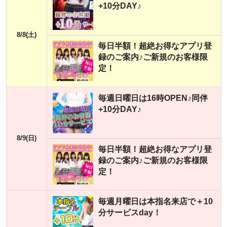
+10分DAY♪
8/8(土)
毎日半額！超絶お得なアプリ登
録のご案内♪ご新規のお客様限
定！
毎週日曜日は16時OPEN♪同伴
+10分DAY♪
8/9(日)
毎日半額！超絶お得なアプリ登
録のご案内♪ご新規のお客様限
定！
毎週月曜日は本指名来店で＋10
分サービスday！