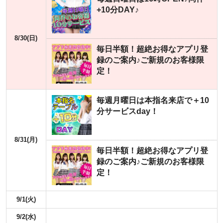
+10分DAY♪
8/30(日)
毎日半額！超絶お得なアプリ登
録のご案内♪ご新規のお客様限
定！
毎週月曜日は本指名来店で＋10
分サービスday！
8/31(月)
毎日半額！超絶お得なアプリ登
録のご案内♪ご新規のお客様限
定！
9/1(火)
9/2(水)