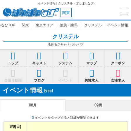
イベント情報｜クリステル（ぱふぱふなび）
関東
なびTOP
関東
東京エリア
池袋・練馬
クリステル
イベント情報
クリステル
池袋/セクキャバ・おっパブ
トップ
キャスト
システム
マップ
クーポン
自撮り動画
ブログ
イベント
男性求人
女性求人
イベント情報
08月
09月
イベントをタップすると詳細が確認できます
8/9(日)