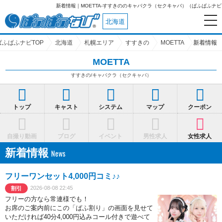
新着情報｜MOETTA-すすきののキャバクラ（セクキャバ）（ぱふぱふナビ
北海道
ぱふぱふナビTOP
北海道
札幌エリア
すすきの
MOETTA
新着情報
MOETTA
すすきの/キャバクラ（セクキャバ）
トップ
キャスト
システム
マップ
クーポン
自撮り動画
ブログ
イベント
男性求人
女性求人
新着情報
フリーワンセット4,000円コミ♪♪
2026-08-08 22:45
割引
フリーの方なら常連様でも！
お席のご案内前にこの「ぱふ割り」の画面を見せて
いただければ40分4,000円込みコール付きで遊べて