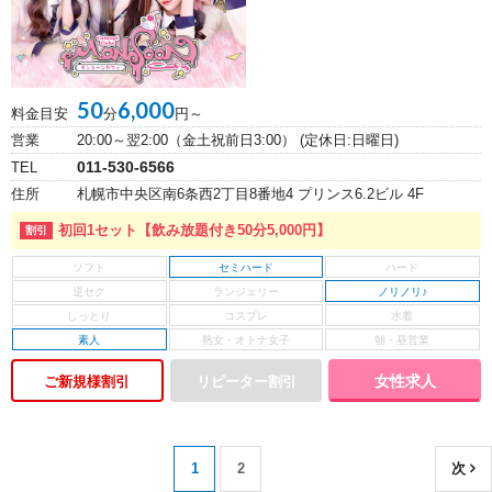
50
6,000
料金目安
分
円～
営業
20:00～翌2:00（金土祝前日3:00） (定休日:日曜日)
011-530-6566
TEL
住所
札幌市中央区南6条西2丁目8番地4 プリンス6.2ビル 4F
初回1セット【飲み放題付き50分5,000円】
セミハード
ノリノリ♪
素人
女性求人
ご新規様割引
1
2
次