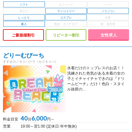
ソフト
ランジェリー
ノリノリ♪
しっとり
コスプレ
素人
女性求人
ご新規様割引
リピーター割引
どりーむびーち
すすきの／キャバクラ（セクキャバ）
水着だけのトップレスのお店！！
洗練された色気がある水着の女の
子とイチャイチャできのは『ドリ
ームビーチ』だけ！色白・スタイ
ル抜群の…
40
6,000
料金目安
分
円～
営業
19:00～翌1:00 (定休日:年中無休)