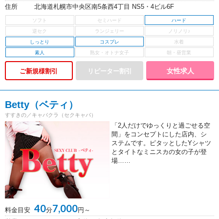
住所
北海道札幌市中央区南5条西4丁目 NS5・4ビル6F
ハード
しっとり
コスプレ
素人
女性求人
ご新規様割引
Betty（ベティ）
すすきの／キャバクラ（セクキャバ）
「2人だけでゆっくりと過ごせる空
間」をコンセプトにした店内、シ
ステムです。ピタッとしたYシャツ
とタイトなミニスカの女の子が登
場……
40
7,000
料金目安
分
円～