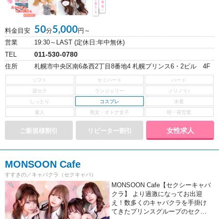
50
5,000
料金目安
分
円～
営業
19:30～LAST (定休日:年中無休)
011-530-0780
TEL
住所
札幌市中央区南6条西2丁目8番地4 札幌プリンス6・2ビル 4F
コスプレ
女性求人
MONSOON Cafe
すすきの／キャバクラ（セクキャバ）
MONSOON Cafe【セクシーキャバ
クラ】 より過激になってお出迎
え！数多くのキャバクラを手掛け
てきたプリンスグループのセク…