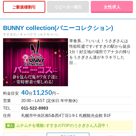
女性求人
ご新規様割引
BUNNY collection(バニーコレクション)
すすきの／キャバクラ（セクキャバ）
草食系...？いいえ！うさぎさんは
性欲旺盛です♪すすきの駅から徒歩
1分！好立地の場所でアナタの帰り
をうさぎさん達がキラキラした
目…
40
11,250
料金目安
分
円～
営業
20:00～LAST (定休日:年中無休)
011-522-8983
TEL
住所
札幌市中央区南5条西4丁目1-9-1 札幌観光会館 B1F
ムチムチを堪能♪すすきのTOPのうさぎさん入店中！
セミハード