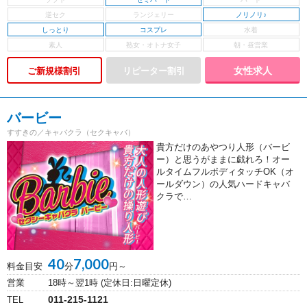
ノリノリ♪
しっとり
コスプレ
女性求人
ご新規様割引
バービー
すすきの／キャバクラ（セクキャバ）
貴方だけのあやつり人形（バービ
ー）と思うがままに戯れろ！オー
ルタイムフルボディタッチOK（オ
ールダウン）の人気ハードキャバ
クラで…
40
7,000
料金目安
分
円～
営業
18時～翌1時 (定休日:日曜定休)
011-215-1121
TEL