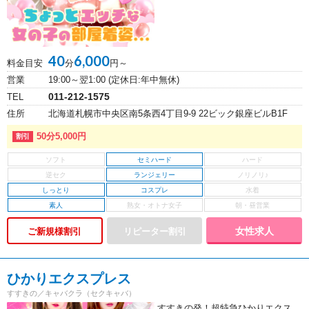
40
6,000
料金目安
分
円～
営業
19:00～翌1:00 (定休日:年中無休)
011-212-1575
TEL
住所
北海道札幌市中央区南5条西4丁目9-9 22ビック銀座ビルB1F
50分5,000円
セミハード
ランジェリー
しっとり
コスプレ
素人
女性求人
ご新規様割引
ひかりエクスプレス
すすきの／キャバクラ（セクキャバ）
すすきの発！超特急ひかりエクス