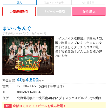
素人
女性求人
ご新規様割引
まいっちんぐ
すすきの／キャバクラ（セクキャバ）
『インボイス取得済』学園系？OL
風？制服コスプレをしたエロい女
の子に優しくタッチ☆コスパ最
強！容姿最強！どんなお客様の好
みにも合…
40
4,800
料金目安
分
円～
営業
19：30～LAST (定休日:年中無休)
080-9714-8004
TEL
住所
北海道札幌市中央区南4条西2 ダイメックスビルプラザ5番館ビル 9階
全部コミコミ！！ビールも飲み放題！