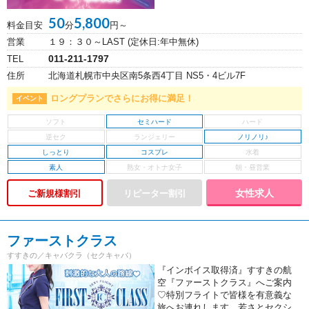
50
5,800
料金目安
分
円～
営業
１９：３０～LAST (定休日:年中無休)
011-211-1797
TEL
住所
北海道札幌市中央区南5条西4丁目 NS5・4ビル7F
ロングプランでさらにお得に満足！
セミハード
ノリノリ♪
しっとり
コスプレ
素人
女性求人
ご新規様割引
ファーストクラス
すすきの／キャバクラ（セクキャバ）
『インボイス取得済』すすきの航
空『ファーストクラス』へご案内
♡特別フライトで皆様を有意義な
旅へお連れします。若さとセクシ