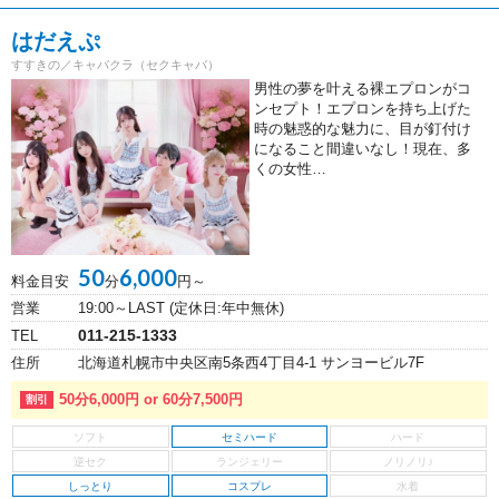
はだえぷ
すすきの／キャバクラ（セクキャバ）
男性の夢を叶える裸エプロンがコ
ンセプト！エプロンを持ち上げた
時の魅惑的な魅力に、目が釘付け
になること間違いなし！現在、多
くの女性…
50
6,000
料金目安
分
円～
営業
19:00～LAST (定休日:年中無休)
011-215-1333
TEL
住所
北海道札幌市中央区南5条西4丁目4-1 サンヨービル7F
50分6,000円 or 60分7,500円
セミハード
しっとり
コスプレ