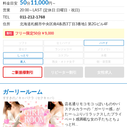
50
11,000
料金目安
分
円～
営業
20:00～LAST (定休日:日曜日・祝日)
011-212-1768
TEL
住所
北海道札幌市中央区南4条西3丁目3番地1 第2Gビル4F
フリー限定50分￥9,000
ハード
しっとり
素人
ご新規様割引
ガーリールーム
すすきの／キャバクラ（セクキャバ）
店名通りモコモコっぽいものやパ
ステルカラーの「ガーリー感」が
たーっぷり♪リラックスしたプライ
ベート感満載な女の子たちとちょ
っとH…