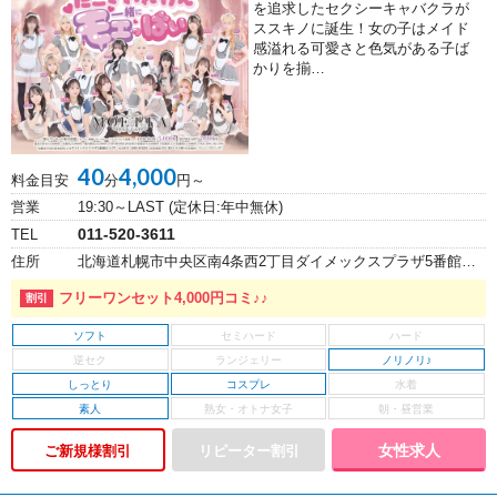
を追求したセクシーキャバクラが
ススキノに誕生！女の子はメイド
感溢れる可愛さと色気がある子ば
かりを揃…
40
4,000
料金目安
分
円～
営業
19:30～LAST (定休日:年中無休)
011-520-3611
TEL
住所
北海道札幌市中央区南4条西2丁目ダイメックスプラザ5番館ビル7F
フリーワンセット4,000円コミ♪♪
ソフト
ノリノリ♪
しっとり
コスプレ
素人
女性求人
ご新規様割引