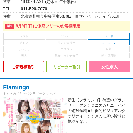
営業
18:00～LAST (定休日:年中無休)
011-520-7070
TEL
住所
北海道札幌市中央区南5条西2丁目サイバーシティビル10F
8月9日(日)ご来店フリーのお客様限定
ハード
ノリノリ♪
女性求人
ご新規様割引
リピーター割引
Flamingo
すすきの／キャバクラ（セクキャバ）
新生【フラミンゴ】待望のグラン
ドオープン！ミニスカとニーハイ
の絶対領域★圧倒的ビジュアルク
オリティ！すすきのに舞い降りた
艶やかな…