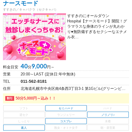
ナースモード
すすきの／キャバクラ（セクキャバ）
すすきのにオールダウン
Hospital【ナースモード】開院！グ
ラマラスな身体のラインが丸わか
り♥無防備すぎるセクシーなエナメ
ル衣…
40
9,000
料金目安
分
円～
営業
20:00～LAST (定休日:年中無休)
011-562-8181
TEL
住所
北海道札幌市中央区南4条西3丁目3-1 第1Gビル(グリーンビル)4F
50分5,000円～込み！！
セミハード
ノリノリ♪
コスプレ
素人