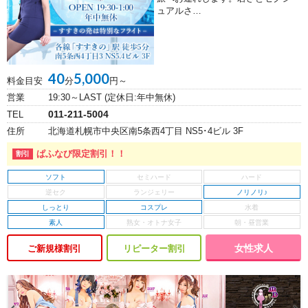
ュアルさ…
40
5,000
料金目安
分
円～
営業
19:30～LAST (定休日:年中無休)
011-211-5004
TEL
住所
北海道札幌市中央区南5条西4丁目 NS5･4ビル 3F
ぱふなび限定割引！！
ソフト
ノリノリ♪
しっとり
コスプレ
素人
女性求人
ご新規様割引
リピーター割引