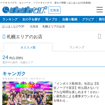
ミハード、ソフトキャバクラ、逆セク情報｜ぱふぱふなび(北海道)
北海道
ランキング
女の子を探す
写メブロ
自撮り動画
グラビア
割引
ぱふぱふなびTOP
北海道
札幌エリアのお店
札幌エリアのお店
ランキング
オススメ順
24
件(1-20件)
選択中の条件：
札幌エリア
キャンガク
すすきの／キャバクラ（セクキャバ）
『インボイス取得済』当店は【完
全ノーブラ宣言】何も隠さないリ
アルな時間を楽しめます！かわい
い新乳生による濃厚ダウンタイム
を味わえ…