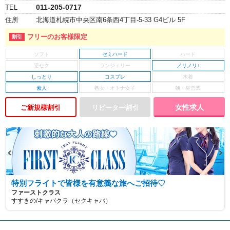
011-205-0717
TEL
住所
北海道札幌市中央区南6条西4丁目-5-33 G4ビル 5F
フリーのお客様限定
セミハード
ノリノリ♪
しっとり
コスプレ
素人
女性求人
ご新規様割引
特別フライトで皆様を有意義な旅へご招待♡
ファーストクラス
すすきの/キャバクラ（セクキャバ）