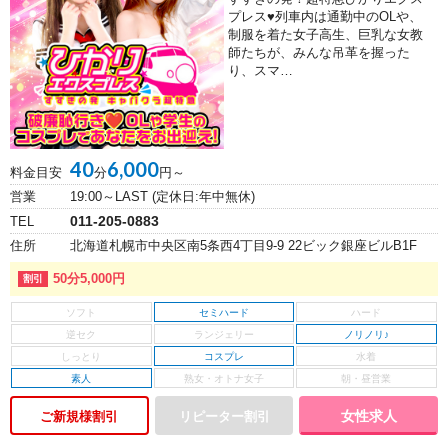
プレス♥列車内は通勤中のOLや、
制服を着た女子高生、巨乳な女教
師たちが、みんな吊革を握った
り、スマ…
40
6,000
料金目安
分
円～
営業
19:00～LAST (定休日:年中無休)
011-205-0883
TEL
住所
北海道札幌市中央区南5条西4丁目9-9 22ビック銀座ビルB1F
50分5,000円
セミハード
ノリノリ♪
コスプレ
素人
女性求人
ご新規様割引