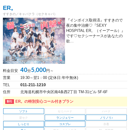
ER。
すすきの／キャバクラ（セクキャバ）
『インボイス取得済』すすきので
夜の集中治療♡『SEXY
HOSPITAL ER。（イーアール）』
です♡セクシーナースがあなたの
欲…
40
5,000
料金目安
分
円～
営業
19:30～翌1：00 (定休日:年中無休)
011-211-1210
TEL
住所
北海道札幌市中央区南4条西2丁目 TM-31ビル 5F-6F
ER。の特別安心コール付きプラン
ソフト
ランジェリー
ノリノリ♪
しっとり
コスプレ