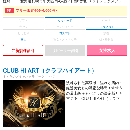
住所
北海道札幌市中央区南4条西2丁目8番地10 ダイメックスプラザ5番館 6階
フリー限定40分4,000円～
セミハード
ノリノリ♪
コスプレ
素人
女性求人
ご新規様割引
CLUB HI ART（クラブハイアート）
すすきの／キャバクラ（セクキャバ）
洗練された高級感に溢れる店内！
厳選美女との濃密な時間！すすき
の最上級キャバクラの決定版とも
言える「CLUB HI ART（クラブ…