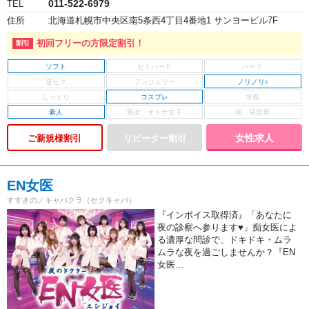
011-522-6979
TEL
住所
北海道札幌市中央区南5条西4丁目4番地1 サンヨービル7F
初回フリーの方限定割引！
ソフト
ノリノリ♪
コスプレ
素人
女性求人
ご新規様割引
EN女医
すすきの／キャバクラ（セクキャバ）
『インボイス取得済』「あなたに
夜の診察へ参ります♥」痴女医によ
る濃厚な問診で、ドキドキ・ムラ
ムラな夜を過ごしませんか？『EN
女医…