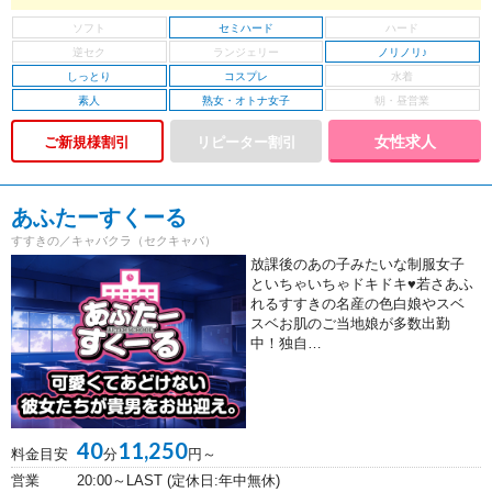
セミハード
ノリノリ♪
しっとり
コスプレ
素人
熟女・オトナ女子
女性求人
ご新規様割引
あふたーすくーる
すすきの／キャバクラ（セクキャバ）
放課後のあの子みたいな制服女子
といちゃいちゃドキドキ♥若さあふ
れるすすきの名産の色白娘やスベ
スベお肌のご当地娘が多数出勤
中！独自…
40
11,250
料金目安
分
円～
営業
20:00～LAST (定休日:年中無休)