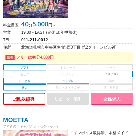
40
5,000
料金目安
分
円～
営業
19:30～LAST (定休日:年中無休)
011-211-0012
TEL
住所
北海道札幌市中央区南4条西3丁目 第2グリーンビル9F
フリーは40分4,000円
ソフト
ノリノリ♪
しっとり
コスプレ
素人
女性求人
ご新規様割引
MOETTA
すすきの／キャバクラ（セクキャバ）
『インボイス取得済』本格メイド