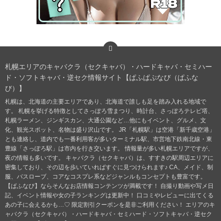
札幌エリアのキャバクラ（セクキャバ）・ハードキャバ・セミハー
ド・ソフトキャバ・逆セク情報サイト【ぱふぱぷなび（ぱふな
び）】
札幌は、北海道の主要エリアであり、北海道で誰しも足を踏み入れる地域で
す。 札幌を挙げる特徴としてさっぽろ雪まつり、時計台、さっぽろテレビ塔、
札幌ラーメン、ジンギスカン、大通公園など…他にもイベント、グルメ、文
化、観光スポット、名物は盛り沢山です。 JR「札幌駅」は空港「新千歳空港」
とも連絡し、道内でも一番利用客が多いターミナル駅、市営地下鉄南北線・東
豊線「さっぽろ駅」は市内を行き交います。 情報量が多い札幌エリアですが、
夜の情報も多いです。 キャバクラ（セクキャバ）は、すすきの駅周辺エリアに
密集しており、その辺を歩いていればすぐに見つけられます♪ CA、メイド、制
服、バスローブ、コアなコスプレ系などジャンルもコンセプトも豊富です。
【ぱふなび】ならそんなお店情報コンテンツが満載です！ 自撮り動画や写メ日
記、イベント情報や女の子ランキングは更新中！ 口コミやレビューに出てくる
あの子に会えるかも…♡ 限定割引クーポンを是非ご利用ください！ エリアのキ
ャバクラ（セクキャバ）・ハードキャバ・セミハード・ソフトキャバ・逆セク