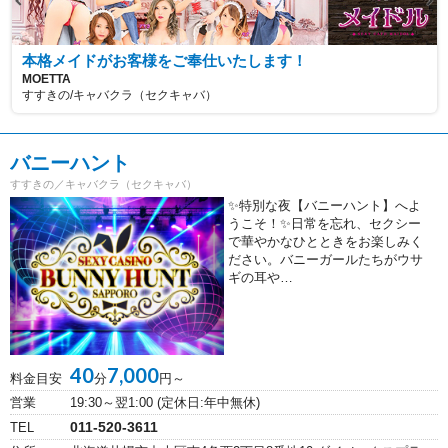
本格メイドがお客様をご奉仕いたします！
MOETTA
すすきの/キャバクラ（セクキャバ）
バニーハント
すすきの／キャバクラ（セクキャバ）
✨特別な夜【バニーハント】へよ
うこそ！✨日常を忘れ、セクシー
で華やかなひとときをお楽しみく
ださい。バニーガールたちがウサ
ギの耳や…
40
7,000
料金目安
分
円～
営業
19:30～翌1:00 (定休日:年中無休)
011-520-3611
TEL