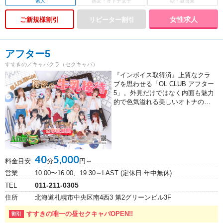
素人
女性求人
ご新規様割引
アフター5
すすきの／キャバクラ（セクキャバ）
『インボイス取得済』上質なクラ
ブを思わせる「OL CLUB アフター
5」。外見だけではなく内面も魅力
的で色気溢れる美しいオトナの…
40
5,000
料金目安
分
円～
営業
10:00〜16:00、19:30～LAST (定休日:年中無休)
011-211-0305
TEL
住所
北海道札幌市中央区南4西3 第2グリーンビル3F
すすきの唯一の昼セクキャバOPEN!!