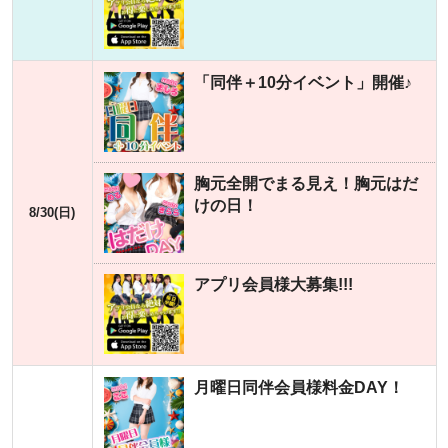
「同伴＋10分イベント」開催♪
胸元全開でまる見え！胸元はだ
けの日！
8/30(日)
アプリ会員様大募集!!!
月曜日同伴会員様料金DAY！