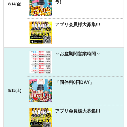
ラ!
8/14(金)
アプリ会員様大募集!!!
～お盆期間営業時間～
「同伴料0円DAY」
8/15(土)
アプリ会員様大募集!!!