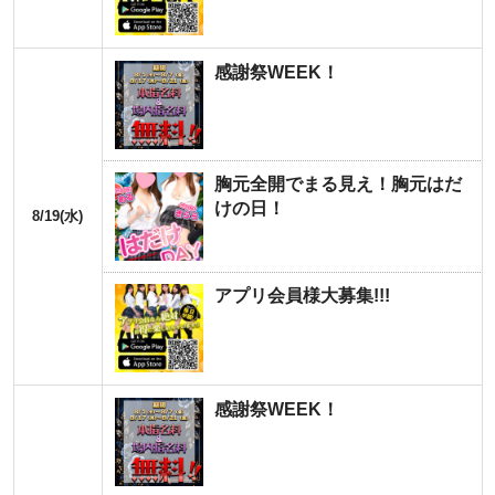
感謝祭WEEK！
胸元全開でまる見え！胸元はだ
けの日！
8/19(水)
アプリ会員様大募集!!!
感謝祭WEEK！