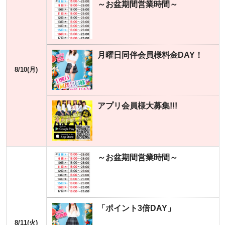
～お盆期間営業時間～
月曜日同伴会員様料金DAY！
8/10(月)
アプリ会員様大募集!!!
～お盆期間営業時間～
「ポイント3倍DAY」
8/11(火)