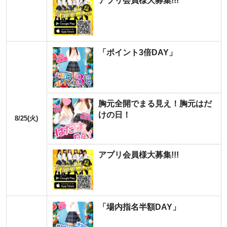
アプリ会員様大募集!!!
「ポイント3倍DAY」
胸元全開でまる見え！胸元はだ
けの日！
8/25(火)
アプリ会員様大募集!!!
「場内指名半額DAY」