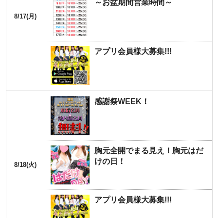
～お盆期間営業時間～
8/17(月)
アプリ会員様大募集!!!
感謝祭WEEK！
胸元全開でまる見え！胸元はだ
けの日！
8/18(火)
アプリ会員様大募集!!!