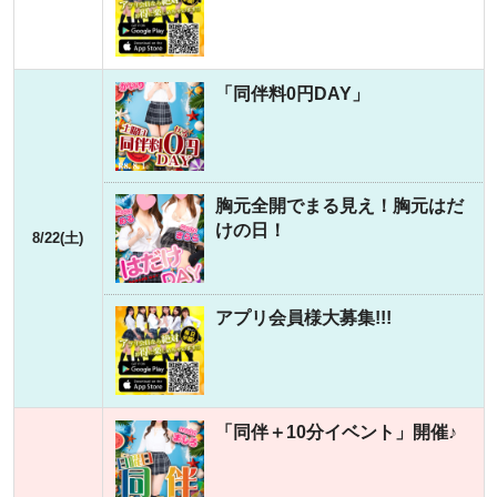
「同伴料0円DAY」
胸元全開でまる見え！胸元はだ
けの日！
8/22(土)
アプリ会員様大募集!!!
「同伴＋10分イベント」開催♪