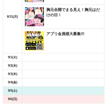
胸元全開でまる見え！胸元はだ
けの日！
8/31(月)
アプリ会員様大募集!!!
9/1(火)
9/2(水)
9/3(木)
9/4(金)
9/5(土)
9/6(日)