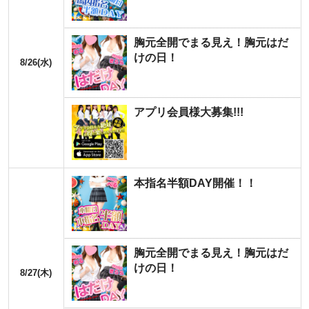
胸元全開でまる見え！胸元はだ
けの日！
8/26(水)
アプリ会員様大募集!!!
本指名半額DAY開催！！
胸元全開でまる見え！胸元はだ
けの日！
8/27(木)