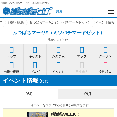
つばちマーヤZ（ぱふぱふなび）
関東
ア
池袋・練馬
みつばちマーヤZ（ミツバチマーヤゼット）
イベント情報
みつばちマーヤZ（ミツバチマーヤゼット）
池袋/いちゃキャバ
トップ
キャスト
システム
マップ
クーポン
自撮り動画
ブログ
イベント
男性求人
女性求人
イベント情報
08月
09月
イベントをタップすると詳細が確認できます
感謝祭WEEK！