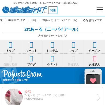
るな@写メブロ｜2πあ～る（二ーパイアール）(ぱふぱふなび)
関東
東
神奈川エリア
川崎
2πあ～る（二ーパイアール）
るな@写メブロ
2πあ～る（二ーパイアール）
川崎/セクキャバ・おっパブ
トップ
キャスト
システム
マップ
クーポン
自撮り動画
ブログ
イベント
男性求人
女性求人
るな
2πあ～る（二ーパイアール）/川崎
RUNA@pafusta