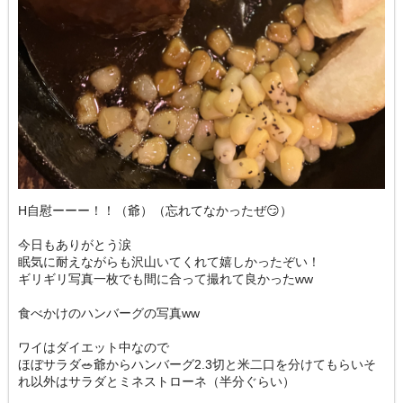
H自慰ーーー！！（爺）（忘れてなかったぜ😏）
今日もありがとう涙
眠気に耐えながらも沢山いてくれて嬉しかったぞい！
ギリギリ写真一枚でも間に合って撮れて良かったww
食べかけのハンバーグの写真ww
ワイはダイエット中なので
ほぼサラダ🥗爺からハンバーグ2.3切と米二口を分けてもらいそ
れ以外はサラダとミネストローネ（半分ぐらい）