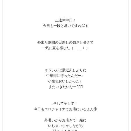
三連休中日！
今日も一段と暑いですね🥵☀️
外出た瞬間の日差しの強さと暑さで
一気に夏を感じた（ ｉ _ ｉ ）
そういえば最近久しぶりに
中華街に行ったんだー♩
小籠包おいしかった♩
またいきたいなー🧚🏻‍♀️
そしてそして！
今日もエロチャイナでお店にいるよん🔞
外暑いからお店きて一緒に
いちゃいちゃしながら