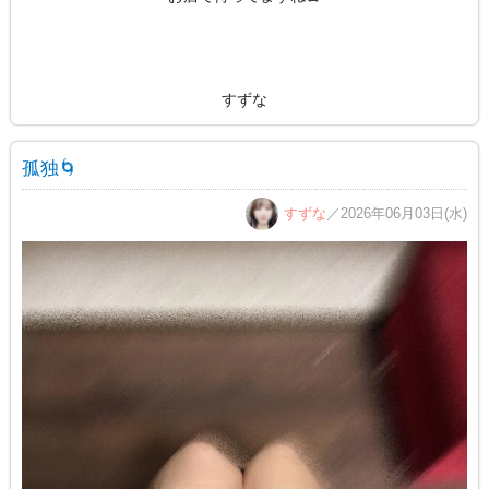
すずな
孤独🌀
すずな
／2026年06月03日(水)