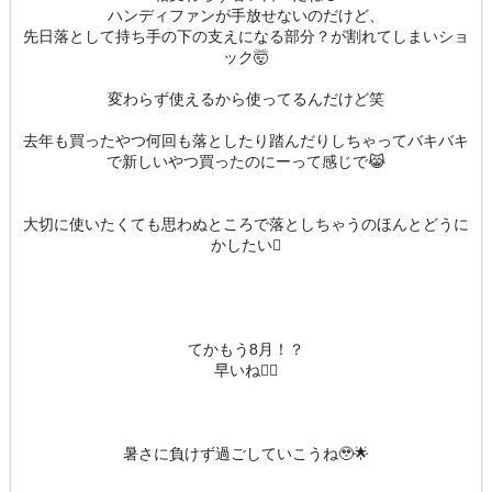
ハンディファンが手放せないのだけど、
先日落として持ち手の下の支えになる部分？が割れてしまいショ
ック🤯
変わらず使えるから使ってるんだけど笑
去年も買ったやつ何回も落としたり踏んだりしちゃってバキバキ
で新しいやつ買ったのにーって感じで😹
大切に使いたくても思わぬところで落としちゃうのほんとどうに
かしたい🫩
てかもう8月！？
早いね🫩🫩
暑さに負けず過ごしていこうね🥹🌟