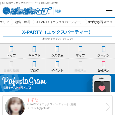
）(ぱふぱふなび)
関東
エリア
池袋・練馬
X-PARTY（エックスパーティー）
すずな@写メブロ
X-PARTY（エックスパーティー）
池袋/セクキャバ・おっパブ
トップ
キャスト
システム
マップ
クーポン
自撮り動画
ブログ
イベント
男性求人
女性求人
すずな
X-PARTY（エックスパーティー）/池袋
SUZUNA@pafusta