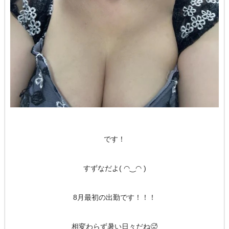
です！
すずなだよ( ◠‿◠ )
8月最初の出勤です！！！
相変わらず暑い日々だね🥵