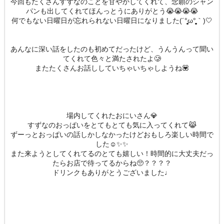
今回もたくさんすずなのことを甘やかしてくれて、念願のシャン
パンも出してくれてほんっとうにありがとう😭😭😭😭
何でもない日曜日が忘れられない日曜日になりました(´°̥̥̥̥̥̥̥̥ω°̥̥̥̥̥̥̥̥｀)🤍
あんなに深い話をしたのも初めてだったけど、うんうんって聞い
てくれて色々と満たされたよ🥲
またたくさんお話ししていちゃいちゃしようね💟
場内してくれたおにいさん💎
すずなのおっぱいをとてもとても気に入ってくれて😹
ずーっとおっぱいの話しかしなかったけどおもしろ楽しい時間で
した☺️✨✨
また来ようとしてくれてるのとても嬉しい！時間的に大丈夫だっ
たらお店で待ってるからね🥺？？？？
ドリンクもありがとうございました♩