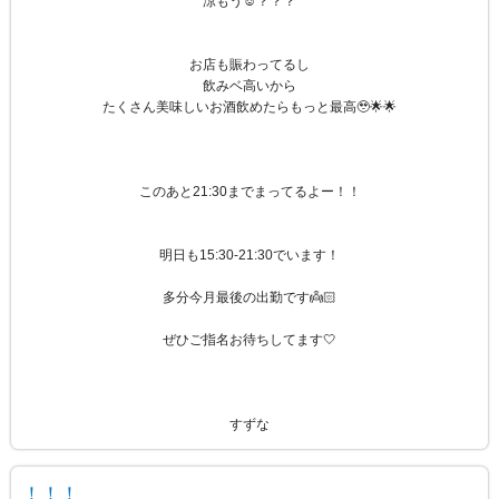
涼もう☺️？？？
お店も賑わってるし
飲みベ高いから
たくさん美味しいお酒飲めたらもっと最高🥹🌟🌟
このあと21:30までまってるよー！！
明日も15:30-21:30でいます！
多分今月最後の出勤です👼🏻
ぜひご指名お待ちしてます🤍
すずな
！！！