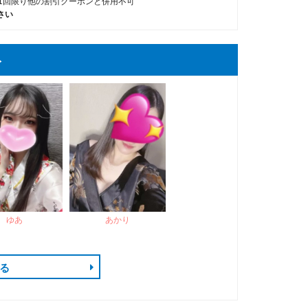
1回限り他の割引クーポンと併用不可
さい
ト
ゆあ
あかり
る