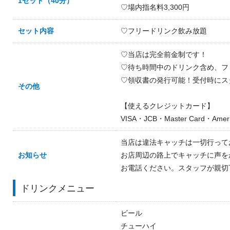
1セット（40分）
♡場内指名料3,300円
セット内容
♡フリードリンク飲み放題
♡当店は完全前金制です！
♡待ち時間中のドリンク含め、フ
♡領収書の発行可能！受付時にス
その他
【使えるクレジットカード】
VISA・JCB・Master Card・Ameri
当店は違法キャッチは一切行って
お知らせ
お店周辺の路上でキャッチに声を
お電話ください。スタッフが親切
ドリンクメニュー
ビール
チューハイ