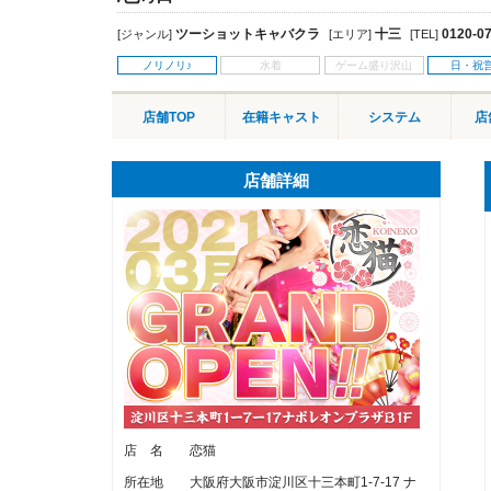
ツーショットキャバクラ
十三
0120-0
[ジャンル]
[エリア]
[TEL]
ノリノリ♪
日・祝
店舗TOP
在籍キャスト
システム
店
店舗詳細
店 名
恋猫
所在地
大阪府大阪市淀川区十三本町1-7-17 ナ