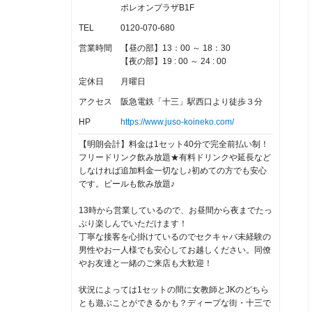
ポレオンプラザB1F
TEL
0120-070-680
営業時間
【昼の部】13：00 ～ 18：30
【夜の部】19 : 00 ～ 24 : 00
定休日
月曜日
アクセス
阪急電鉄「十三」駅西口より徒歩３分
HP
https://www.juso-koineko.com/
【明朗会計】料金は1セット40分で完全前払い制！
フリードリンク飲み放題★有料ドリンクや延長など
しなければ追加料金一切なし♪初めての方でも安心
です。ビールも飲み放題♪
13時から営業しているので、お昼間から夜までたっ
ぷり楽しんでいただけます！
丁寧な接客を心掛けているのでセクキャバ未経験の
男性やお一人様でも安心してお越しください。同僚
やお友達と一緒のご来店も大歓迎！
状況によっては1セットの間に女教師とJKのどちら
とも遊ぶことができるかも？ディープな街・十三で