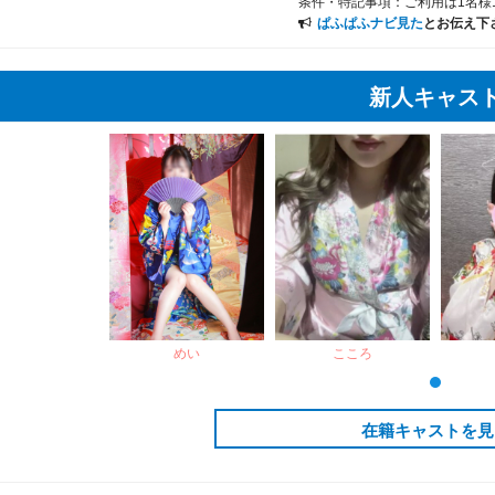
条件・特記事項：
ご利用は1名様
ぱふぱふナビ見た
とお伝え下
新人キャス
めい
こころ
在籍キャストを見