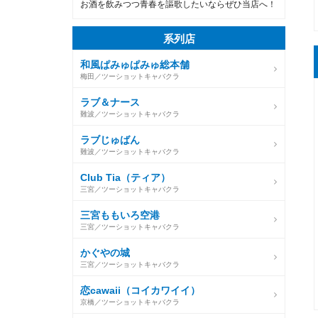
お酒を飲みつつ青春を謳歌したいならぜひ当店へ！
系列店
和風ぱみゅぱみゅ総本舗
梅田／ツーショットキャバクラ
ラブ＆ナース
難波／ツーショットキャバクラ
ラブじゅばん
難波／ツーショットキャバクラ
Club Tia（ティア）
三宮／ツーショットキャバクラ
三宮ももいろ空港
三宮／ツーショットキャバクラ
かぐやの城
三宮／ツーショットキャバクラ
恋cawaii（コイカワイイ）
京橋／ツーショットキャバクラ