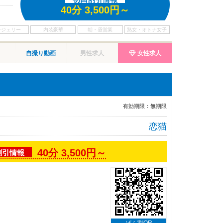
40分 3,500円～
自撮り動画
男性求人
女性求人
有効期限：
無期限
恋猫
40分 3,500円～
割引情報