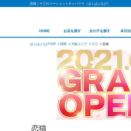
恋猫｜十三のツーショットキャバクラ（ぱふぱふなび）
HOME
お店を探す
女の子を探す
本日出
ぱふぱふなびTOP
関西
大阪エリア
十三
恋猫
恋猫