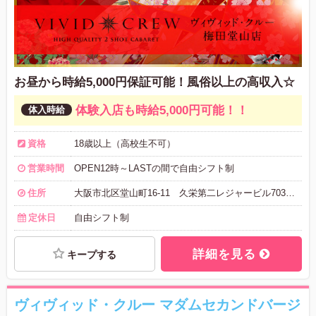
お昼から時給5,000円保証可能！風俗以上の高収入☆
体験入店も時給5,000円可能！！
資格
18歳以上（高校生不可）
営業時間
OPEN12時～LASTの間で自由シフト制
住所
大阪市北区堂山町16‐11 久栄第二レジャービル703号室
定休日
自由シフト制
詳細を見る
キープする
ヴィヴィッド・クルー マダムセカンドバージ