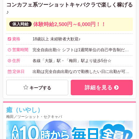
コンカフェ系ツーショットキャバクラで楽しく稼げる
♪
体験時給2,500円～6,000円！！
資格
18歳以上 未経験者大歓迎♪
営業時間
完全自由出勤☆ シフトは1週間単位の自己申告制だから 空いた時間にあなたのペースで働けます♪
住所
各線「大阪」駅・「梅田」駅より徒歩5分☆
定休日
出勤は完全自由出勤なので勤務したい日に出勤が可能です♪
詳細を見る
キープする
癒（いやし）
梅田／ツーショット・セクキャバ