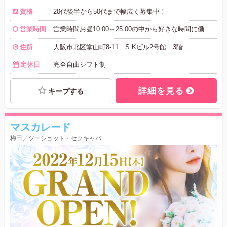
資格
20代後半から50代まで幅広く募集中！
営業時間
営業時間お昼10:00～25:00の中から好きな時間に働いてください！
住所
大阪市北区堂山町8-11 S.Kビル2号館 3階
定休日
完全自由シフト制
詳細を見る
キープする
マスカレード
梅田／ツーショット・セクキャバ