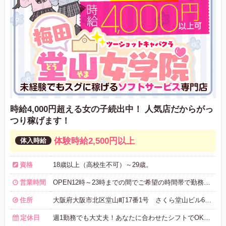
時給4,000円超える女の子続出中！ 人気店だからがっ
つり稼げます！
体験時給2,500円以上
資格
18歳以上（高校生不可）～29歳。
営業時間
OPEN12時～23時までの間でご希望の時間帯で勤務してください お昼だけ・夜から・日によって勤務変更もOK！
住所
大阪府大阪市北区堂山町17番1号 さくら堂山ビル6階601号
定休日
週1勤務でも大丈夫！あなたに合わせたシフトでOK！ 現在、土日のみの出勤の女の子も在籍しています。 定休日：水曜