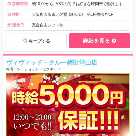
営業時間
朝10:00からLASTの間でお好きな時間帯で働けます！ 1日短時間大丈夫です!!今は、特に夜の部緊急大募集！！ あなたのご都合をお聞かせください♪ 週1日～でＯＫですよ
住所
大阪府大阪市北区堂山町6-14 第1松栄会館1F
定休日
完全自由シフト制
詳細を見る
キープする
ヴィヴィッド・クルー梅田堂山店
梅田／ツーショット・セクキャバ