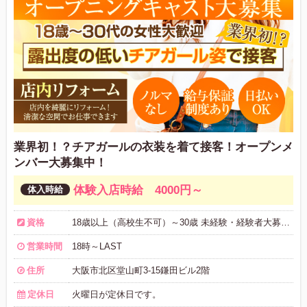
業界初！？チアガールの衣装を着て接客！オープンメ
ンバー大募集中！
体験入店時給 4000円～
資格
18歳以上（高校生不可）～30歳 未経験・経験者大募集中
営業時間
18時～LAST
住所
大阪市北区堂山町3-15鎌田ビル2階
定休日
火曜日が定休日です。