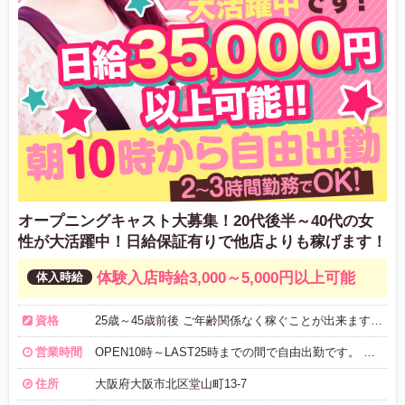
オープニングキャスト大募集！20代後半～40代の女
性が大活躍中！日給保証有りで他店よりも稼げます！
体験入店時給3,000～5,000円以上可能
資格
25歳～45歳前後 ご年齢関係なく稼ぐことが出来ますよ！
営業時間
OPEN10時～LAST25時までの間で自由出勤です。 ご都合の良い日に短時間勤務OK！
住所
大阪府大阪市北区堂山町13-7