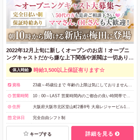
2022年12月上旬に新しくオープンのお店！オープニ
ングキャストだから嫌な上下関係や派閥は一切ありま
せん
時給3,500以上保証有ります☆
資格
23歳～45歳位まで 年齢の上限は気にしておりません！ ※50代の方もぜひご相談ください！ ママさん、OLさんも大歓迎◎
営業時間
10：00～LAST 営業時間内のご都合の良い時間帯でOK！ 1日3時間からで大丈夫です！
住所
大阪府大阪市北区堂山町2番8号 大扇レジャービル1階102,103号
定休日
完全自由シフト制
詳細を見る
キープする