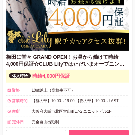
梅田に堂々 GRAND OPEN！お昼から働けて時給
4,000円保証☆CLUB Lilyではただいまオープニング
キャストを募集中です！！
時給4,000円保証
資格
18歳以上（高校生不可）
営業時間
【昼の部】10:00～19:00 【夜の部】19:00～LAST 空いた時間を有効活用してお小遣い稼ぎ！ 昼の部、夜の部とのかけもちも大歓迎♪
住所
大阪府大阪市北区堂山町17-2 ユニットビル1F
定休日
完全自由出勤制