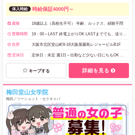
時給保証4000円～
資格
18歳以上（高校生不可） 年齢、ルックス、経験不問
営業時間
19：00～LAST 終電上がりOK LASTまででも、送りが有ります。
住所
大阪市北区堂山町8-18大阪屋霧島レジャービルB1F
定休日
定休日：未定 週1日～出勤など少ない日にちもOK レギュラー勤務大募集中＼(^o^)／ 貴方の都合に合わせて出勤可能
詳細を見る
キープする
梅田堂山女学院
梅田／ツーショット・セクキャバ