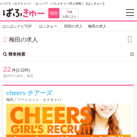
いちゃキャバ求人情報｜【ぱふきゅー】
0
件
関西
ぱふぱふナビTOP
ぱふきゅー
関西の求人
梅田の求人
梅田の求人
簡単検索
22
件(1-22件)
選択中の条件：
梅田
cheers チアーズ
梅田／ツーショット・セクキャバ