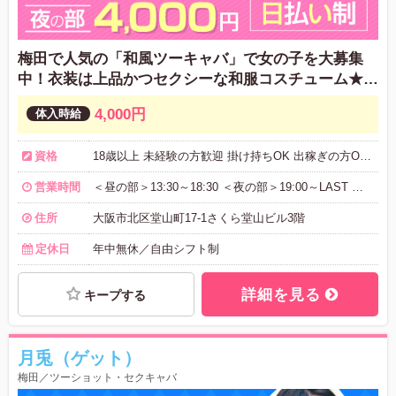
梅田で人気の「和風ツーキャバ」で女の子を大募集
中！衣装は上品かつセクシーな和服コスチューム★昼
／夜で好きな時間に高収入を稼げる！未経験の方でも
4,000円
日給：30,000円以上可能！
資格
18歳以上 未経験の方歓迎 掛け持ちOK 出稼ぎの方OK 学生、OL、主婦、シングルマザーの方歓迎
営業時間
＜昼の部＞13:30～18:30 ＜夜の部＞19:00～LAST ◆自由シフト制 好きな時間帯に短時間のみでもOK 平日のみ、昼／夜のみでもOK
住所
大阪市北区堂山町17-1さくら堂山ビル3階
定休日
年中無休／自由シフト制
詳細を見る
キープする
月兎（ゲット）
梅田／ツーショット・セクキャバ