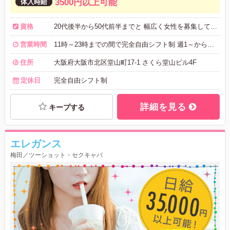
3500円以上可能
資格
20代後半から50代前半までと 幅広く女性を募集しております！ 未経験者大歓迎♥ 経験者、出戻りさんの大歓迎です♥
営業時間
11時～23時までの間で完全自由シフト制 週1～からの勤務もOK お気軽にご相談ください♪
住所
大阪府大阪市北区堂山町17‐1 さくら堂山ビル4F
定休日
完全自由シフト制
詳細を見る
キープする
エレガンス
梅田／ツーショット・セクキャバ