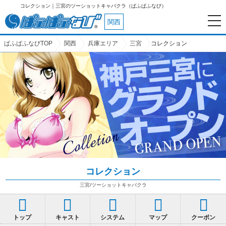
コレクション｜三宮のツーショットキャバクラ（ぱふぱふなび）
関西
ぱふぱふなびTOP
関西
兵庫エリア
三宮
コレクション
コレクション
三宮/ツーショットキャバクラ
トップ
キャスト
システム
マップ
クーポン