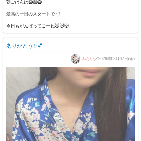
朝ごはんは🥝🥝🥝
最高の一日のスタートです!
今日もがんばってこーね😽😽😽
ありがとう✨💕
みらい
／2026年08月07日(金)