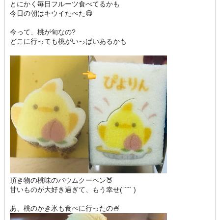
とにかく毎日フルーツ食べてるかも
今日の朝はキウイたべた😋
今って、桃が旬なの?
どこに行っても桃がいっぱいあるかも
頂き物の桃味のバウムクーヘン🍑
甘いものが大好き過ぎて、もう幸せ( ´˘` )
あ、桃のかき氷も食べに行ったの🍧