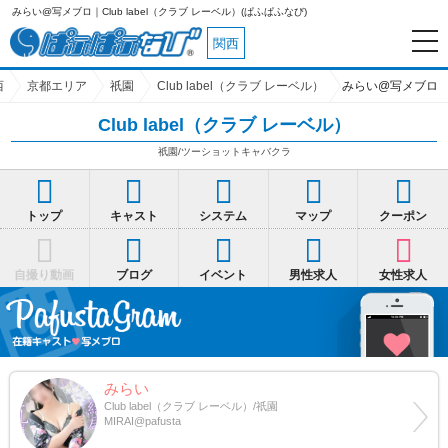
Club label（クラブ レーベル）(ぱふぱふなび)
関西
西
京都エリア
祇園
Club label（クラブ レーベル）
みらい@写メブロ
Club label（クラブ レーベル）
祇園/ツーショットキャバクラ
トップ
キャスト
システム
マップ
クーポン
自撮り動画
ブログ
イベント
男性求人
女性求人
みらい
Club label（クラブ レーベル）/祇園
MIRAI@pafusta