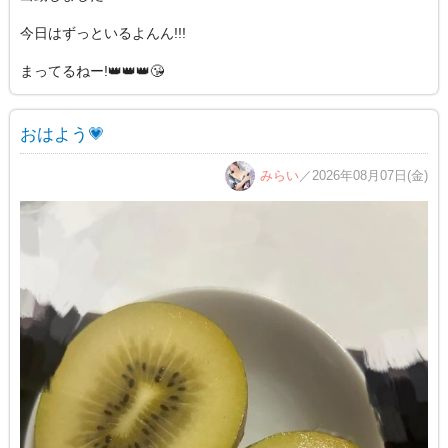
今日はずっといるよんん!!!
まってるねー!👑👑👑😘
おはよう💗
みらい
／2026年08月07日(金)