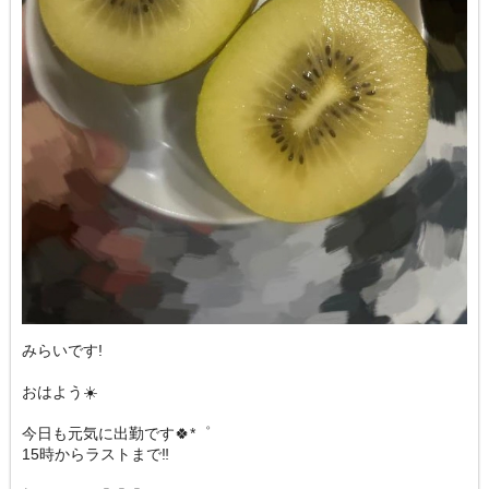
みらいです!
おはよう☀️
今日も元気に出勤です🍀*゜
15時からラストまで‼️