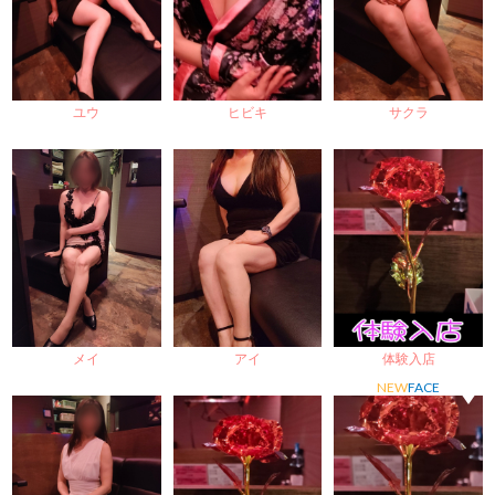
ユウ
ヒビキ
サクラ
メイ
アイ
体験入店
NEW
FACE