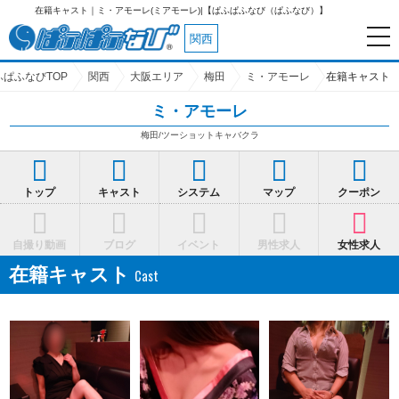
在籍キャスト｜ミ・アモーレ(ミアモーレ)|【ぱふぱふなび（ぱふなび）】
関西
ふぱふなびTOP
関西
大阪エリア
梅田
ミ・アモーレ
在籍キャスト
ミ・アモーレ
梅田/ツーショットキャバクラ
トップ
キャスト
システム
マップ
クーポン
自撮り動画
ブログ
イベント
男性求人
女性求人
在籍キャスト