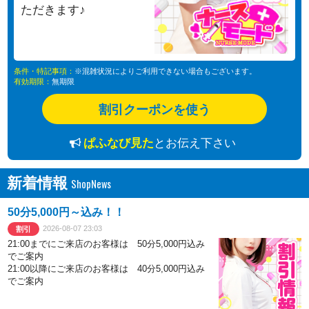
ただきます♪
条件・特記事項：
※混雑状況によりご利用できない場合もございます。
有効期限：
無期限
割引クーポンを使う
ぱふなび見た
とお伝え下さい
新着情報
50分5,000円～込み！！
2026-08-07 23:03
割引
21:00までにご来店のお客様は 50分5,000円込み
でご案内
21:00以降にご来店のお客様は 40分5,000円込み
でご案内