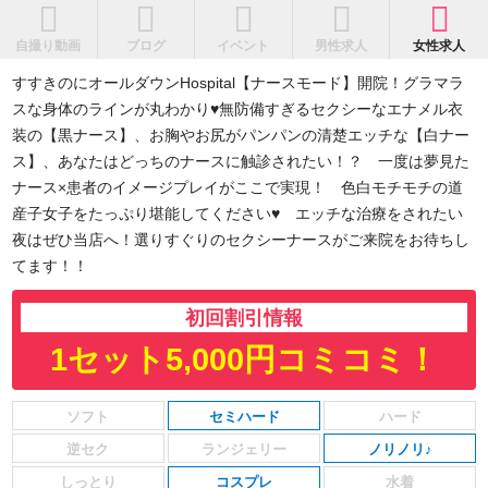
自撮り動画
ブログ
イベント
男性求人
女性求人
すすきのにオールダウンHospital【ナースモード】開院！グラマラ
スな身体のラインが丸わかり♥無防備すぎるセクシーなエナメル衣
装の【黒ナース】、お胸やお尻がパンパンの清楚エッチな【白ナー
ス】、あなたはどっちのナースに触診されたい！？ 一度は夢見た
ナース×患者のイメージプレイがここで実現！ 色白モチモチの道
産子女子をたっぷり堪能してください♥ エッチな治療をされたい
夜はぜひ当店へ！選りすぐりのセクシーナースがご来院をお待ちし
てます！！
初回割引情報
1セット5,000円コミコミ！
セミハード
ノリノリ♪
コスプレ