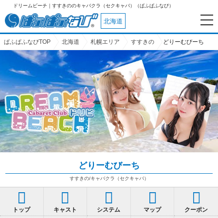
ドリームビーチ｜すすきののキャバクラ（セクキャバ）（ぱふぱふなび）
北海道
ぱふぱふなびTOP
北海道
札幌エリア
すすきの
どりーむびーち
どりーむびーち
すすきの/キャバクラ（セクキャバ）
トップ
キャスト
システム
マップ
クーポン