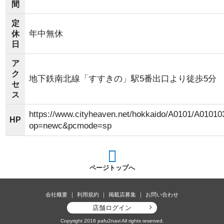
間
定
年中無休
休
日
ア
ク
地下鉄南北線「すすきの」駅5番出口より徒歩5分
セ
ス
https://www.cityheaven.net/hokkaido/A0101/A01010
HP
op=newc&pcmode=sp
ページトップへ
会社概要
利用規約
掲載店募集
お問い合わせ
店舗ログイン
Copyright 2016 pafu2navi All rights reserved.