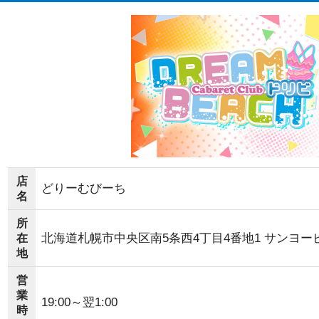
店
どりーむびーち
名
所
北海道札幌市中央区南5条西4丁目4番地1 サンヨービ
在
地
営
業
19:00～翌1:00
時