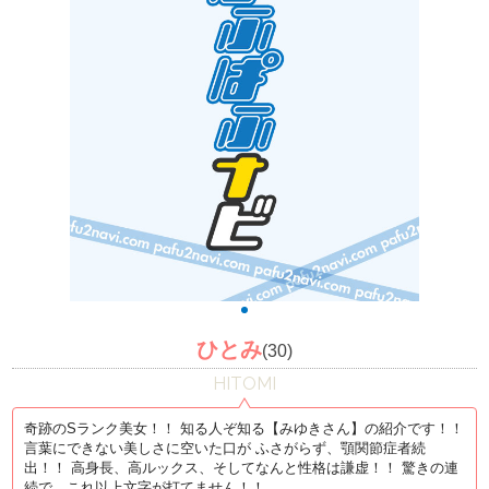
ひとみ
(30)
HITOMI
奇跡のSランク美女！！ 知る人ぞ知る【みゆきさん】の紹介です！！
言葉にできない美しさに空いた口が ふさがらず、顎関節症者続
出！！ 高身長、高ルックス、そしてなんと性格は謙虚！！ 驚きの連
続で、これ以上文字が打てません！！