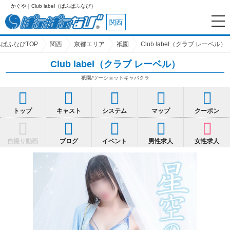
b label（ぱふぱふなび）
関西
ぱふなびTOP
関西
京都エリア
祇園
Club label（クラブ レーベル）
Club label（クラブ レーベル）
祇園/ツーショットキャバクラ
トップ
キャスト
システム
マップ
クーポン
自撮り動画
ブログ
イベント
男性求人
女性求人