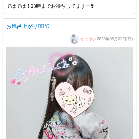
ではでは！23時までお待ちしてますー❣️
お風呂上がり✌🏻🫧
かぐや
／2026年08月02日(日)