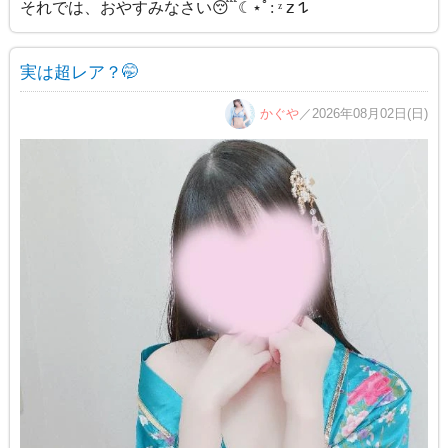
それでは、おやすみなさい😴☾⋆ﾟ: ᶻ 𝗓 𐰁
実は超レア？🤭
かぐや
／2026年08月02日(日)