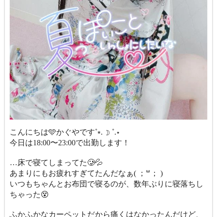
こんにちは🩵かぐやです˚⭒. ☽ ˚.⋆
今日は18:00〜23:00で出勤します！
…床で寝てしまってた🥲💦
あまりにもお疲れすぎてたんだなぁ( ；꒳​； )
いつもちゃんとお布団で寝るのが、数年ぶりに寝落ちし
ちゃった😵
ふかふかなカーペットだから痛くはなかったんだけど、