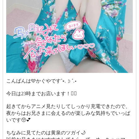
こんばんは🩵かぐやです˚⭒. ☽ ˚.⋆
今日は23時までお店います！🙋‍♀️
起きてからアニメ見たりしてしっかり充電できたので、
夜からはお兄さまに会えるのが楽しみな気持ちでいっぱ
いです🥺💕
ちなみに見てたのは黄泉のツガイ🌙