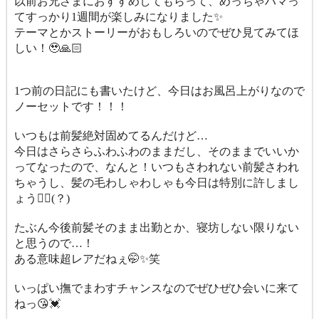
以前お兄さまにおすすめしてもらって、めっちゃハマっ
てすっかり1週間が楽しみになりました✨
テーマとかストーリーがおもしろいのでぜひ見てみてほ
しい！🥹🙏🏻
1つ前の日記にも書いたけど、今日はお風呂上がりなので
ノーセットです！！！
いつもは前髪絶対固めてるんだけど…
今日はさらさらふわふわのままだし、そのままでいいか
ってなったので、なんと！いつもさわれない前髪さわれ
ちゃうし、髪の毛わしゃわしゃも今日は特別に許しまし
ょう👌🏻(？)
たぶん今後前髪そのまま出勤とか、寝坊しない限りない
と思うので…！
ある意味超レアだねぇ🤭✨笑
いっぱい撫でまわすチャンスなのでぜひぜひ会いに来て
ねっ😘💓