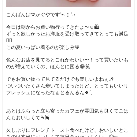
こんばんは🩵かぐやです˚⭒. ☽ ˚.⋆
今日は朝からお買い物行ってきたよ〜☺️🛍️
ずっと欲しかったお洋服を受け取ってきてとっても満足
✌🏻
この夏いっぱい着るのが楽しみ🩵
色んなお店を見てるとこれかわいい〜！って買いたいも
のが増えていくの、ほんとに困る😂笑
でもお買い物って見てるだけでも楽しいよねぇ🎶
ついついたくさん歩いてしまったけど、とってもいいリ
フレッシュになったなぁとるんるん🍀ˊˎ˗
あとはふらっと立ち寄ったカフェが雰囲気も良くてごは
んもおいしくて☕️💓
久しぶりにフレンチトースト食べたけど、おいしいとこ
ろのは本当においしくて毎日食べたいくらい…🤤✨