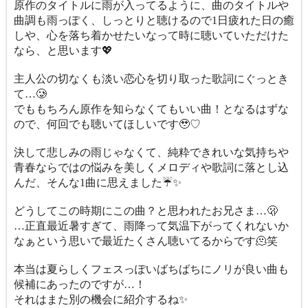
原作のタイトルに雨が入ってるように、曲のタイトルや
曲調も雨っぽく、しっとりと聴けるので1日疲れた日の癒
しや、心を落ち着かせたいなって時に聴いていただけた
なら、と思います💖
主人公の切なくも淡い恋心を切り取った歌詞にぐっとき
て…🥲
でももちろん原作を知らなくてもいい曲！となるはずな
ので、何回でも聴いてほしいです🥹♡
決して悲しみの雨じゃなくて、純粋できれいな気持ちや
青春ならではの悩みを美しくメロディや歌詞に落とし込
んだ、そんな1曲に思えました☔️✨
どうしてこの時期にこの曲？と思われたお兄さま…🫢
…正直最近暑すぎて、雨降って気温下がってくれないか
なぁという思いで最近たくさん聴いてるからです🫠笑
本当は夏らしくフェスっぽいばちばちにノリが良い曲も
候補にあったのですが…！
それはまた別の機会に紹介するね✨