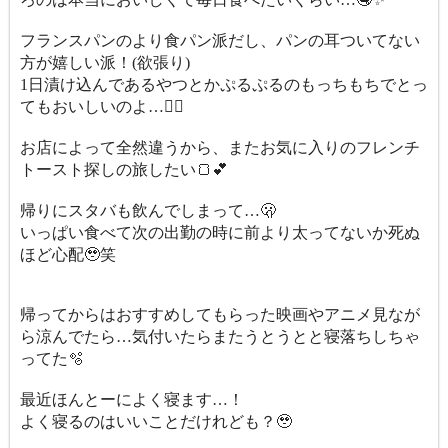
フランスパンのより食パン派だし、パンの耳ついてない
方が嬉しい派！(欲張り)
1日漬け込んであるやつとかぷるぷるのもっちもちでとっ
てもおいしいのよ…🙂‍↕️
お店によって全然違うから、またお気に入りのフレンチ
トースト探しの旅したい🍞💕
帰りにスタバも飲んでしまって…🫢
いっぱい食べて次の出勤の時に前より太ってないか死ぬ
ほど心配🥹笑
帰ってからはおすすめしてもらった映画やアニメ見なが
ら涼んでたら…気付いたらまたうとうとと寝落ちしちゃ
ってた🫧
最近ほんとーによく寝ます…！
よく寝るのはいいことだけれども？🥹