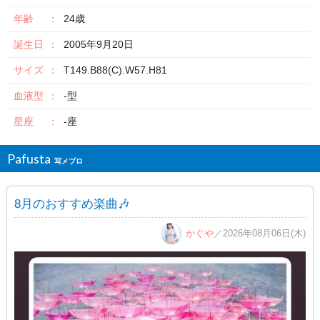
年齢
24歳
誕生日
2005年9月20日
サイズ
T149.B88(C).W57.H81
血液型
-型
星座
-座
Pafusta
8月のおすすめ楽曲🎶
かぐや
／2026年08月06日(木)