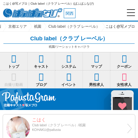
Club label（クラブ レーベル）(ぱふぱふなび)
関西
西
京都エリア
祇園
Club label（クラブ レーベル）
こはく@写メブロ
Club label（クラブ レーベル）
祇園/ツーショットキャバクラ
トップ
キャスト
システム
マップ
クーポン
自撮り動画
ブログ
イベント
男性求人
女性求人
こはく
Club label（クラブ レーベル）/祇園
KOHAKU@pafusta