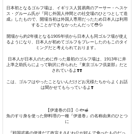
日本初となるゴルフ場は、イギリス人貿易商のアーサー・ヘスケ
ス・グルーム氏が『同じ外国人仲間との社交場のひとつとして造
成』したもので、開場当初は外国人専用だったため日本人は利用
することができなかったんだって😳💦
開場から約2年後となる1905年頃から日本人も同ゴルフ場が使え
るようになり、日本人が初めてゴルフをプレーしたのもこのタイ
ミングだと考えられております。
日本人が日本人のために作った最初のゴルフ場は、1913年に井
上準之助氏らによって駒沢に作られた『東京ゴルフ倶楽部』だと
されているよ❣️❣️
こは、ゴルフはやったことないんだけどお兄様たちからよくお話
は聞かせてもらっているよ❣️
【伊達巻の日】🥚🐟🍯
魚のすり身を使った卵料理の一種『伊達巻』の名称由来のひとつ
に
『戦国武将の伊達だて政宗まさむね公が好んで食べたものだっ