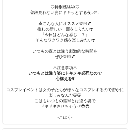
♡特別感MAX♡
普段見れない姿にドキッとする夜🌙*.｡
🎪こんな人にオススメ‪🫶🏻💕
推しの新しい一面をしりたい❣️
『今日はどんな感じ…？』
そんなワクワク感を楽しみたい❣️
いつもの夜とは違う刺激的な時間を
ぜひ‪🫶🏻💕
⚠️注意事項⚠️
いつもとは違う姿にトキメキ必死なので
心構えを❣️
コスプレイベントは女の子たちが様々なコスプレするので密かに
楽しみなんだ🤭🤭
こはもいつもの襦袢とは違う姿で
ドキドキさせちゃうぜ😎😎
-こはく-