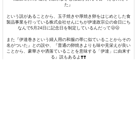
た』
という説があることから、玉子焼きや厚焼き卵をはじめとした食
製品事業を行っている株式会社せんにちが伊達政宗公の命日にち
なんで5月24日に記念日を制定しているんだって🫢🫢
また『伊達巻きという婦人用の和服の帯に似ていることからその
名がついた』との説や、『普通の卵焼きよりも味や見栄えが良い
ことから、豪華さや洒落ていることを意味する「伊達」に由来す
る』説もあるよ❣️❣️
こは、料理教室に通っていた頃に伊達巻の作り方を教えてもらっ
たことあるんだ❣️
市販のとは違って甘さ控えめで美味しかったよ😚
お店に電話する
女性求人
初キスは甘酸っぱい💋
こはく
／2026年06月04日(木)