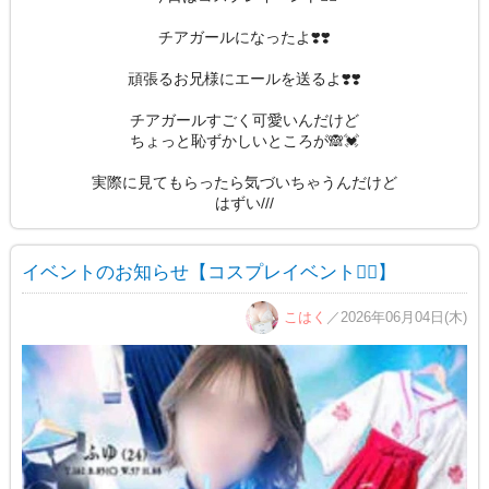
チアガールになったよ❣️❣️
頑張るお兄様にエールを送るよ❣️❣️
チアガールすごく可愛いんだけど
ちょっと恥ずかしいところが🙈💓
実際に見てもらったら気づいちゃうんだけど
はずい///
イベントのお知らせ【コスプレイベント👯‍♀️】
こはく
／2026年06月04日(木)