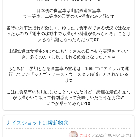
日本初の食堂車は山陽鉄道食堂車
で一等車、二等車の乗客のみ+洋食のみと限定❣️
当時の列車は揺れが激しく、ゆったり食事ができる状況ではなか
ったものの『電車の移動中でも温かい料理が食べられる』ことは
大きな話題となったんだって❣️❣️
山陽鉄道は食堂車のほかにもたくさんの日本初を実現させてい
き、多くの方々に親しまれる鉄道となったよ☺️☺️
ちなみに世界初となる食堂車の登場は、1868年にアメリカで運
行していた『シカゴ・ノース・ウェスタン鉄道』とされている
よ❣️
こはは食堂車の利用はしたことないんだけど、綺麗な景色を見な
がら温かいご飯って特別感あって美味しいだろうなあ🤤💕
いつか乗ってみたい❣️❣️
ナイスショットは縁起物㊗️
こはく
／2026年06月04日(木)