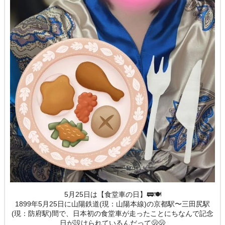
5月25日は【食堂車の日】🚃🍽
1899年5月25日に山陽鉄道(現：山陽本線)の京都駅〜三田尻駅
(現：防府駅)間で、日本初の食堂車が走ったことにちなんで記念
日が設けられているんだって🫢🫢