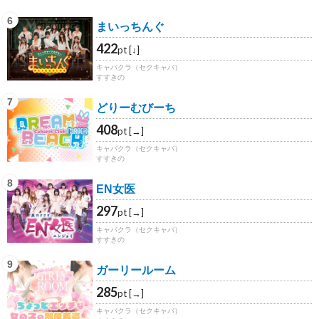
6
まいっちんぐ
422
pt [↓]
キャバクラ（セクキャバ）
すすきの
7
どりーむびーち
408
pt [→]
キャバクラ（セクキャバ）
すすきの
8
EN女医
297
pt [→]
キャバクラ（セクキャバ）
すすきの
9
ガーリールーム
285
pt [→]
キャバクラ（セクキャバ）