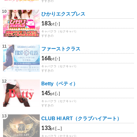
すすきの
10
ひかりエクスプレス
183
pt [↑]
キャバクラ（セクキャバ）
すすきの
11
ファーストクラス
168
pt [↑]
キャバクラ（セクキャバ）
すすきの
12
Betty（ベティ）
145
pt [↓]
キャバクラ（セクキャバ）
すすきの
13
CLUB HI ART（クラブハイアート）
133
pt [→]
キャバクラ（セクキャバ）