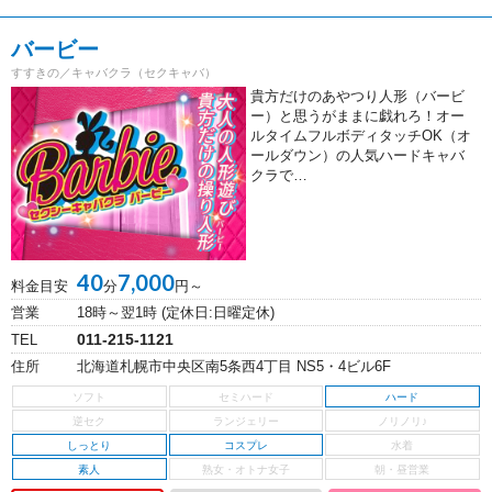
バービー
すすきの／キャバクラ（セクキャバ）
貴方だけのあやつり人形（バービ
ー）と思うがままに戯れろ！オー
ルタイムフルボディタッチOK（オ
ールダウン）の人気ハードキャバ
クラで…
40
7,000
料金目安
分
円～
営業
18時～翌1時 (定休日:日曜定休)
011-215-1121
TEL
住所
北海道札幌市中央区南5条西4丁目 NS5・4ビル6F
ハード
しっとり
コスプレ
素人