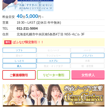
40
5,000
料金目安
分
円～
営業
19:30～LAST (定休日:年中無休)
011-211-5004
TEL
住所
北海道札幌市中央区南5条西4丁目 NS5･4ビル 3F
ぱふなび限定割引！！
ソフト
ノリノリ♪
しっとり
コスプレ
素人
女性求人
ご新規様割引
リピーター割引