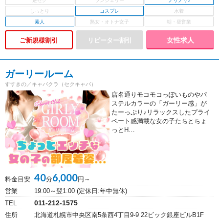
ノリノリ♪
コスプレ
素人
女性求人
ご新規様割引
ガーリールーム
すすきの／キャバクラ（セクキャバ）
店名通りモコモコっぽいものやパ
ステルカラーの「ガーリー感」が
たーっぷり♪リラックスしたプライ
ベート感満載な女の子たちとちょ
っとH…
40
6,000
料金目安
分
円～
営業
19:00～翌1:00 (定休日:年中無休)
011-212-1575
TEL
住所
北海道札幌市中央区南5条西4丁目9-9 22ビック銀座ビルB1F