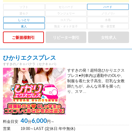
ハード
しっとり
素人
ご新規様割引
ひかりエクスプレス
すすきの／キャバクラ（セクキャバ）
すすきの発！超特急ひかりエクス
プレス♥列車内は通勤中のOLや、
制服を着た女子高生、巨乳な女教
師たちが、みんな吊革を握った
り、スマ…
40
6,000
料金目安
分
円～
営業
19:00～LAST (定休日:年中無休)