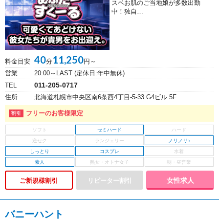
スベお肌のご当地娘が多数出勤
中！独自…
40
11,250
料金目安
分
円～
営業
20:00～LAST (定休日:年中無休)
011-205-0717
TEL
住所
北海道札幌市中央区南6条西4丁目-5-33 G4ビル 5F
フリーのお客様限定
セミハード
ノリノリ♪
しっとり
コスプレ
素人
女性求人
ご新規様割引
バニーハント