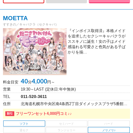
MOETTA
すすきの／キャバクラ（セクキャバ）
『インボイス取得済』本格メイド
を追求したセクシーキャバクラが
ススキノに誕生！女の子はメイド
感溢れる可愛さと色気がある子ば
かりを揃…
40
4,000
料金目安
分
円～
営業
19:30～LAST (定休日:年中無休)
011-520-3611
TEL
住所
北海道札幌市中央区南4条西2丁目ダイメックスプラザ5番館ビル7F
フリーワンセット4,000円コミ♪♪
ソフト
ノリノリ♪