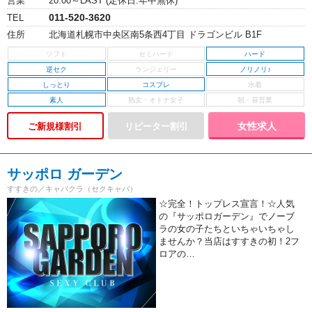
営業
20:00～LAST (定休日:年中無休)
011-520-3620
TEL
住所
北海道札幌市中央区南5条西4丁目 ドラゴンビル B1F
ハード
逆セク
ノリノリ♪
しっとり
コスプレ
素人
女性求人
ご新規様割引
サッポロ ガーデン
すすきの／キャバクラ（セクキャバ）
☆完全！トップレス宣言！☆人気
の『サッポロガーデン』でノーブ
ラの女の子たちといちゃいちゃし
ませんか？当店はすすきの初！2フ
ロアの…