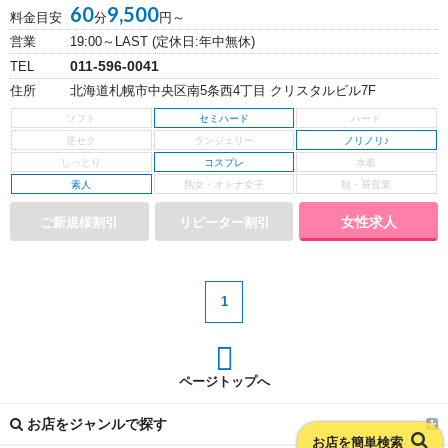
60
9,500
料金目安
分
円～
営業
19:00～LAST (定休日:年中無休)
011-596-0041
TEL
住所
北海道札幌市中央区南5条西4丁目 クリスタルビル7F
セミハード
ノリノリ♪
コスプレ
素人
女性求人
1
ページトップへ
お店をジャンルで探す
お店を簡単検索