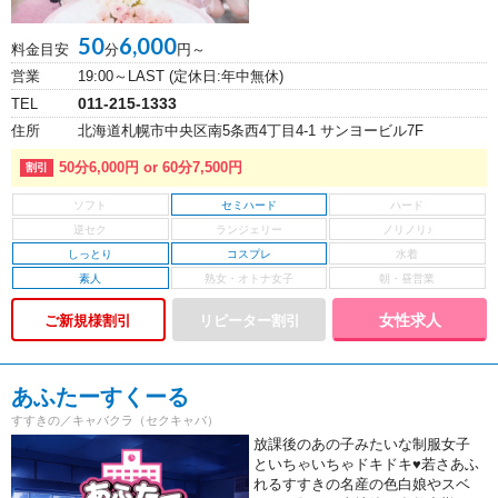
50
6,000
料金目安
分
円～
営業
19:00～LAST (定休日:年中無休)
011-215-1333
TEL
住所
北海道札幌市中央区南5条西4丁目4-1 サンヨービル7F
50分6,000円 or 60分7,500円
セミハード
しっとり
コスプレ
素人
女性求人
ご新規様割引
あふたーすくーる
すすきの／キャバクラ（セクキャバ）
放課後のあの子みたいな制服女子
といちゃいちゃドキドキ♥若さあふ
れるすすきの名産の色白娘やスベ