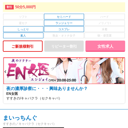
50分5,000円
セミハード
ランジェリー
しっとり
コスプレ
素人
女性求人
ご新規様割引
夜の濃厚診察に・・・興味ありませんか？
EN女医
すすきの/キャバクラ（セクキャバ）
まいっちんぐ
すすきの／キャバクラ（セクキャバ）