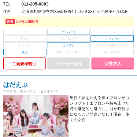
011-205-0883
TEL
住所
北海道札幌市中央区南5条西4丁目9-9 22ビック銀座ビルB1F
50分5,000円
セミハード
ノリノリ♪
コスプレ
素人
女性求人
ご新規様割引
はだえぷ
すすきの／キャバクラ（セクキャバ）
男性の夢を叶える裸エプロンがコ
ンセプト！エプロンを持ち上げた
時の魅惑的な魅力に、目が釘付け
になること間違いなし！現在、多
くの女性…