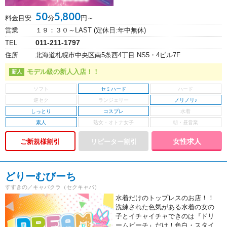
50
5,800
料金目安
分
円～
営業
１９：３０～LAST (定休日:年中無休)
011-211-1797
TEL
住所
北海道札幌市中央区南5条西4丁目 NS5・4ビル7F
モデル級の新人入店！！
セミハード
ノリノリ♪
しっとり
コスプレ
素人
女性求人
ご新規様割引
どりーむびーち
すすきの／キャバクラ（セクキャバ）
水着だけのトップレスのお店！！
洗練された色気がある水着の女の
子とイチャイチャできのは『ドリ
ームビーチ』だけ！色白・スタイ