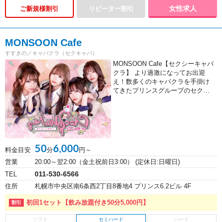
女性求人
ご新規様割引
MONSOON Cafe
すすきの／キャバクラ（セクキャバ）
MONSOON Cafe【セクシーキャバ
クラ】 より過激になってお出迎
え！数多くのキャバクラを手掛け
てきたプリンスグループのセク…
50
6,000
料金目安
分
円～
営業
20:00～翌2:00（金土祝前日3:00） (定休日:日曜日)
011-530-6566
TEL
住所
札幌市中央区南6条西2丁目8番地4 プリンス6.2ビル 4F
初回1セット【飲み放題付き50分5,000円】
セミハード