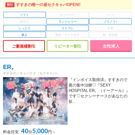
すすきの唯一の昼セクキャバOPEN!!
ソフト
ランジェリー
ノリノリ♪
しっとり
コスプレ
素人
女性求人
ご新規様割引
リピーター割引
ER。
すすきの／キャバクラ（セクキャバ）
『インボイス取得済』すすきので
夜の集中治療♡『SEXY
HOSPITAL ER。（イーアール）』
です♡セクシーナースがあなたの
欲…
40
5,000
料金目安
分
円～