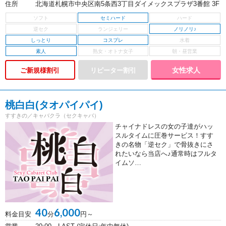
住所
北海道札幌市中央区南5条西3丁目ダイメックスプラザ3番館 3F
セミハード
ノリノリ♪
しっとり
コスプレ
素人
女性求人
ご新規様割引
桃白白(タオパイパイ)
すすきの／キャバクラ（セクキャバ）
チャイナドレスの女の子達がハッ
スルタイムに圧巻サービス！すす
きの名物「逆セク」で骨抜きにさ
れたいなら当店へ♪通常時はフルタ
イムソ…
40
6,000
料金目安
分
円～