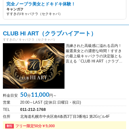
完全ノーブラ美女とドキドキ体験！
キャンガク
すすきの/キャバクラ（セクキャバ）
CLUB HI ART（クラブハイアート）
すすきの／キャバクラ（セクキャバ）
洗練された高級感に溢れる店内！
厳選美女との濃密な時間！すすき
の最上級キャバクラの決定版とも
言える「CLUB HI ART（クラブ…
50
11,000
料金目安
分
円～
営業
20:00～LAST (定休日:日曜日・祝日)
011-212-1768
TEL
住所
北海道札幌市中央区南4条西3丁目3番地1 第2Gビル4F
フリー限定50分￥9,000