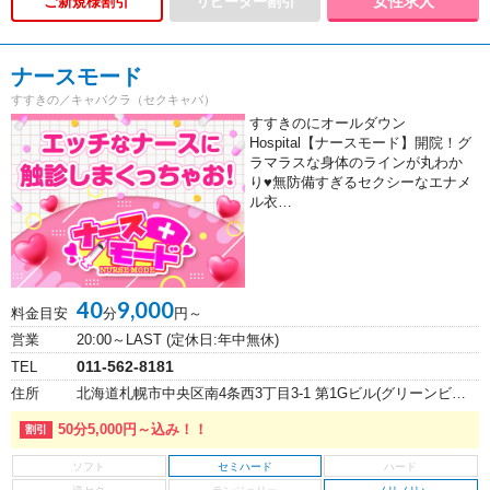
女性求人
ご新規様割引
ナースモード
すすきの／キャバクラ（セクキャバ）
すすきのにオールダウン
Hospital【ナースモード】開院！グ
ラマラスな身体のラインが丸わか
り♥無防備すぎるセクシーなエナメ
ル衣…
40
9,000
料金目安
分
円～
営業
20:00～LAST (定休日:年中無休)
011-562-8181
TEL
住所
北海道札幌市中央区南4条西3丁目3-1 第1Gビル(グリーンビル)4F
50分5,000円～込み！！
セミハード