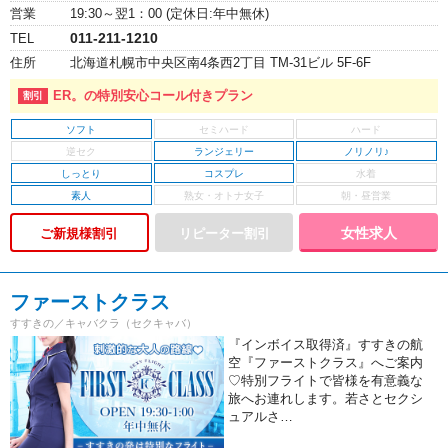
営業
19:30～翌1：00 (定休日:年中無休)
011-211-1210
TEL
住所
北海道札幌市中央区南4条西2丁目 TM-31ビル 5F-6F
ER。の特別安心コール付きプラン
ソフト
ランジェリー
ノリノリ♪
しっとり
コスプレ
素人
女性求人
ご新規様割引
ファーストクラス
すすきの／キャバクラ（セクキャバ）
『インボイス取得済』すすきの航
空『ファーストクラス』へご案内
♡特別フライトで皆様を有意義な
旅へお連れします。若さとセクシ
ュアルさ…