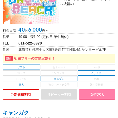
ル抜群の…
40
6,000
料金目安
分
円～
営業
19:00～翌1:00 (定休日:年中無休)
011-522-6979
TEL
住所
北海道札幌市中央区南5条西4丁目4番地1 サンヨービル7F
初回フリーの方限定割引！
ソフト
ノリノリ♪
コスプレ
素人
女性求人
ご新規様割引
キャンガク