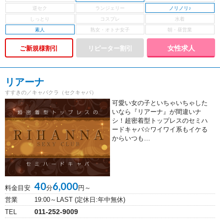
ノリノリ♪
素人
女性求人
ご新規様割引
リアーナ
すすきの／キャバクラ（セクキャバ）
可愛い女の子といちゃいちゃした
いなら『リアーナ』が間違いナ
シ！超密着型トップレスのセミハ
ードキャバ☆ワイワイ系もイケる
からいつも…
40
6,000
料金目安
分
円～
営業
19:00～LAST (定休日:年中無休)
011-252-9009
TEL