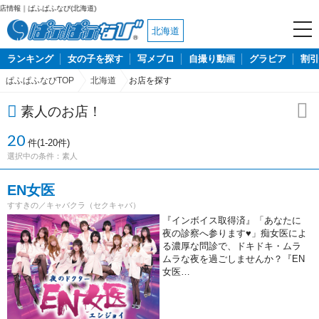
び(北海道)
北海道
ランキング
女の子を探す
写メブロ
自撮り動画
グラビア
割引
ぱふぱふなびTOP
北海道
お店を探す
素人のお店！
20
件(1-20件)
選択中の条件：
素人
EN女医
すすきの／キャバクラ（セクキャバ）
『インボイス取得済』「あなたに
夜の診察へ参ります♥」痴女医によ
る濃厚な問診で、ドキドキ・ムラ
ムラな夜を過ごしませんか？『EN
女医…