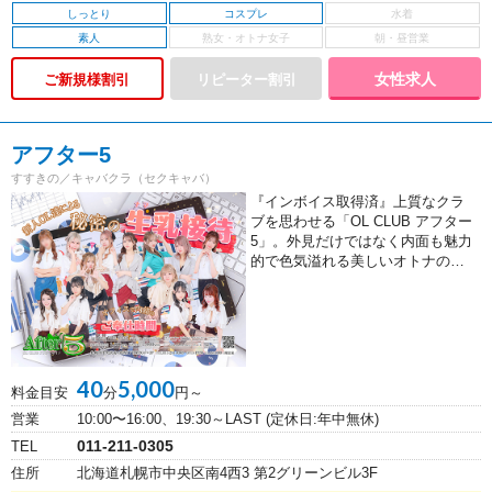
しっとり
コスプレ
素人
女性求人
ご新規様割引
アフター5
すすきの／キャバクラ（セクキャバ）
『インボイス取得済』上質なクラ
ブを思わせる「OL CLUB アフター
5」。外見だけではなく内面も魅力
的で色気溢れる美しいオトナの…
40
5,000
料金目安
分
円～
営業
10:00〜16:00、19:30～LAST (定休日:年中無休)
011-211-0305
TEL
住所
北海道札幌市中央区南4西3 第2グリーンビル3F