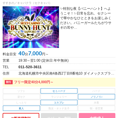
すすきの／キャバクラ（セクキャバ）
✨特別な夜【バニーハント】へよ
うこそ！✨日常を忘れ、セクシー
で華やかなひとときをお楽しみく
ださい。バニーガールたちがウサ
ギの耳や…
40
7,000
料金目安
分
円～
営業
19:30～翌1:00 (定休日:年中無休)
011-520-3611
TEL
住所
北海道札幌市中央区南4条西2丁目8番地10 ダイメックスプラザ5番館 6階
フリー限定40分4,000円～
セミハード
ノリノリ♪
コスプレ
素人