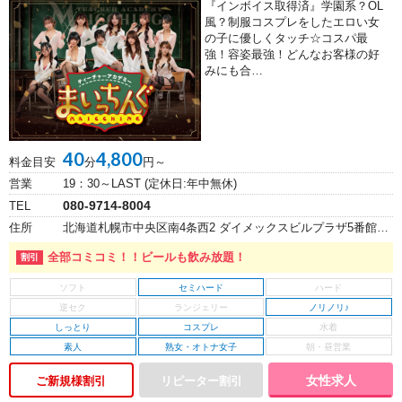
『インボイス取得済』学園系？OL
風？制服コスプレをしたエロい女
の子に優しくタッチ☆コスパ最
強！容姿最強！どんなお客様の好
みにも合…
40
4,800
料金目安
分
円～
営業
19：30～LAST (定休日:年中無休)
080-9714-8004
TEL
住所
北海道札幌市中央区南4条西2 ダイメックスビルプラザ5番館ビル 9階
全部コミコミ！！ビールも飲み放題！
セミハード
ノリノリ♪
しっとり
コスプレ
素人
熟女・オトナ女子
女性求人
ご新規様割引