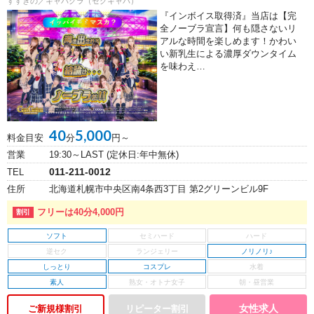
すすきの／キャバクラ（セクキャバ）
『インボイス取得済』当店は【完
全ノーブラ宣言】何も隠さないリ
アルな時間を楽しめます！かわい
い新乳生による濃厚ダウンタイム
を味わえ…
40
5,000
料金目安
分
円～
営業
19:30～LAST (定休日:年中無休)
011-211-0012
TEL
住所
北海道札幌市中央区南4条西3丁目 第2グリーンビル9F
フリーは40分4,000円
ソフト
ノリノリ♪
しっとり
コスプレ
素人
女性求人
ご新規様割引