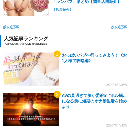
「ランパブ」まとめ【関東店舗紹介】
【店舗紹介】
前の記事
次の記事
人気記事ランキング
おっぱいパブへ行ってみよう！《お
1人様で攻略編》
2520765
AVの見過ぎで脳が委縮⁉〝ポル脳〟
になる前に短期のオナ禁生活を始め
よう！
2520764