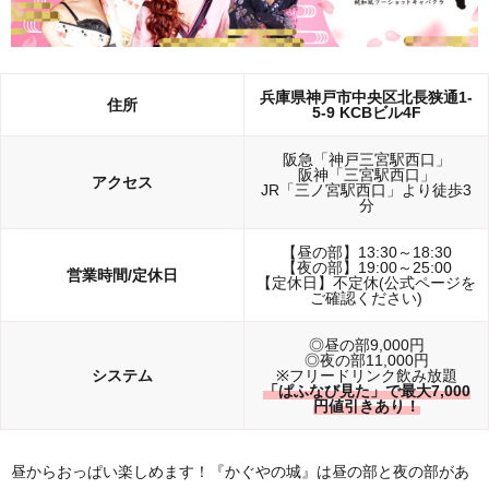
兵庫県神戸市中央区北長狭通1-
住所
5-9 KCBビル4F
阪急「神戸三宮駅西口」
阪神「三宮駅西口」
アクセス
JR「三ノ宮駅西口」より徒歩3
分
【昼の部】13:30～18:30
【夜の部】19:00～25:00
営業時間/定休日
【定休日】不定休(公式ページを
ご確認ください)
◎昼の部9,000円
◎夜の部11,000円
システム
※フリードリンク飲み放題
「ぱふなび見た」で最大7,000
円値引きあり！
昼からおっぱい楽しめます！『かぐやの城』は昼の部と夜の部があ