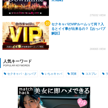
275032
セクキャバのVIPルームって何？入
るとイイ事が出来るの？【おっパブ
解説】
269065
人気キーワード
セクキャバ・おっパブ
いちゃキャバ
関東
コスプレ