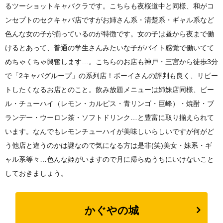
るツーショットキャバクラです。こちらも夜桜道中と同様、和がコ
ンセプトのセクキャバ店ですがお姉さん系・清楚系・ギャル系など
色んな女の子が揃っているのが特徴です。女の子は昼から夜まで働
けるとあって、普通の学生さんみたいな子がバイト感覚で働いてて
めちゃくちゃ興奮します…。こちらのお店も神戸・三宮から徒歩3分
で「2キャバグループ」の系列店！ボーイさんの評判も良く、リピー
トしたくなるお店とのこと。飲み放題メニューは姉妹店同様、ビー
ル・チューハイ（レモン・カルピス・青リンゴ・巨峰）・焼酎・ブ
ランデー・ウーロン茶・ソフトドリンク…と豊富に取り揃えられて
います。なんでもレモンチューハイが美味しいらしいですが何がど
う他店と違うのかは謎なので気になる方は是非(笑)美女・妹系・ギ
ャル系等々…色んな姫がいますので月に帰らぬうちにいけないこと
しておきましょう。
かぐやの城