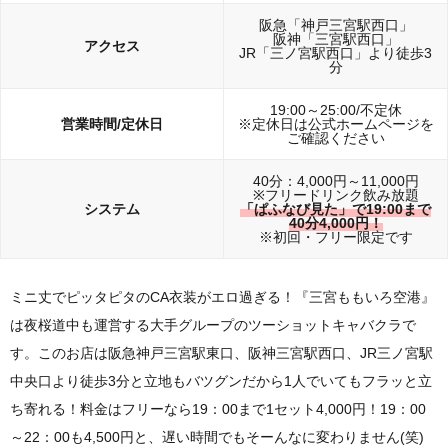
阪急「神戸三宮駅西口」
阪神「三宮駅西口」
アクセス
JR「三ノ宮駅西口」より徒歩3
分
19:00～25:00/不定休
営業時間/定休日
※定休日は公式ホームページを
ご確認ください
40分：4,000円～11,000円
※フリードリンク飲み放題
システム
「ぱふなび見た」で19:00まで
40分4,000円！
※初回・フリー限定です
ミニ丈でピッタピタのCA衣装がエロ過ぎる！『三宮ももいろ空港』
は夜桜道中も運営する大手グループのツーショットキャバクラで
す。このお店は阪急神戸三宮駅東口、阪神三宮駅西口、JR三ノ宮駅
中央口より徒歩3分と立地もバツグンだから1人でいてもフラッと立
ち寄れる！料金はフリーなら19：00まで1セット4,000円！19：00
～22：00も4,500円と、遅い時間でもそーんなに変わりません(笑)