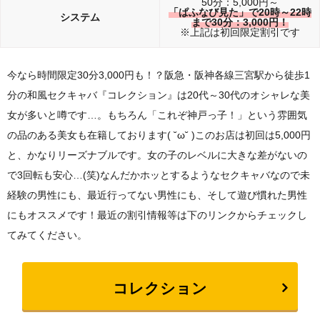
50分：5,000円～
「ぱふなび見た」で20時～22時
システム
まで30分：3,000円！
※上記は初回限定割引です
今なら時間限定30分3,000円も！？阪急・阪神各線三宮駅から徒歩1
分の和風セクキャバ『コレクション』は20代～30代のオシャレな美
女が多いと噂です…。もちろん「これぞ神戸っ子！」という雰囲気
の品のある美女も在籍しております( ˘ω˘ )このお店は初回は5,000円
と、かなりリーズナブルです。女の子のレベルに大きな差がないの
で3回転も安心…(笑)なんだかホッとするようなセクキャバなので未
経験の男性にも、最近行ってない男性にも、そして遊び慣れた男性
にもオススメです！最近の割引情報等は下のリンクからチェックし
てみてください。
コレクション