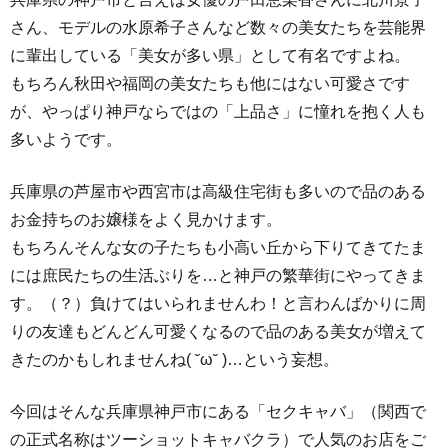
さん、モデルの水原希子さんなど数々の美女たちを芸能界
に輩出している「美女が多い県」として有名ですよね。
もちろん秋田や福岡の美女たちも他にはない可愛さです
が、やっぱり神戸ならではの「上品さ」に憧れを抱く人も
多いようです。
兵庫県の芦屋市や西宮市は高級住宅街も多いので品のある
お金持ちのお嬢様をよく見かけます。
もちろんそんな女の子たちも小高い丘から下りてきてたま
には庶民たちの生活ぶりを…と神戸の繁華街にやってきま
す。（？）負けてはいられませんわ！と言わんばかりに周
りの友達もどんどん可愛くなるので品のある美女が増えて
きたのかもしれませんね( ˘ω˘ )…という妄想。
今回はそんな兵庫県神戸市にある「セクキャバ」（関西で
の正式名称はツーショットキャバクラ）で人気のお店をご