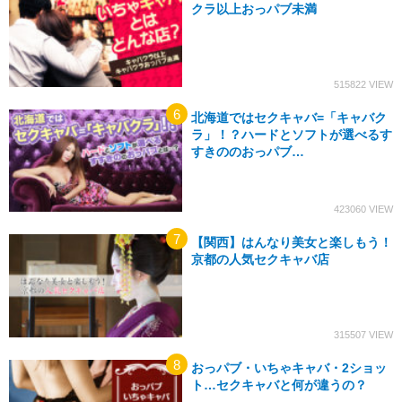
クラ以上おっパブ未満
515822
北海道ではセクキャバ=「キャバク
ラ」！？ハードとソフトが選べるす
すきののおっパブ…
423060
【関西】はんなり美女と楽しもう！
京都の人気セクキャバ店
315507
おっパブ・いちゃキャバ・2ショッ
ト…セクキャバと何が違うの？