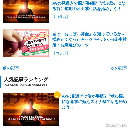
AVの見過ぎで脳が委縮⁉〝ポル脳〟にな
る前に短期のオナ禁生活を始めよう！
【コラム】
君は「おっぱい募金」を知っているか～
揉みたくなったらセクキャバへ～/衛生対
策・お店選びのコツ
【コラム】
前の記事
次の記事
人気記事ランキング
AVの見過ぎで脳が委縮⁉〝ポル脳〟
になる前に短期のオナ禁生活を始め
よう！
2522534