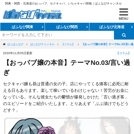
関西・北海道のおっパブ、セクキャバ、いちゃキャバ情報｜ぱふなびチャンネル
MENU
ぱふなび関東
ぱふなび関西
ぱふなび北海道
お知らせ・メディア情報
コラム
【おっパブ嬢の本音】テーマNo.03/言い過
ぱふぱふなび
ぱふなびチャンネル
【コラム】
2020年11月05日更新
【コラム】
業種解説
【おっパブ嬢の本音】テーマNo.03/言い過
店舗紹介
ぎ
セクキャバ嬢も昼は普通の女の子。店にやってくる痛客に必死に耐
える日もあります。楽して稼いでいるわけじゃない！苦労がお金に
なっている。そんな彼女たちの鬱憤が爆発しかけた「言い過ぎ客」
のエピソードをご紹介いたします。とりあえず「ぶぶ漬けでもどう
どす？」