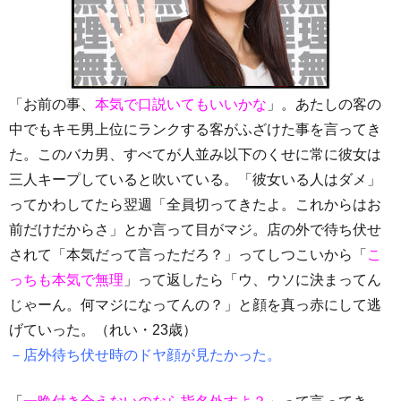
「お前の事、
本気で口説いてもいいかな
」。あたしの客の
中でもキモ男上位にランクする客がふざけた事を言ってき
た。このバカ男、すべてが人並み以下のくせに常に彼女は
三人キープしていると吹いている。「彼女いる人はダメ」
ってかわしてたら翌週「全員切ってきたよ。これからはお
前だけだからさ」とか言って目がマジ。店の外で待ち伏せ
されて「本気だって言っただろ？」ってしつこいから「
こ
っちも本気で無理
」って返したら「ウ、ウソに決まってん
じゃーん。何マジになってんの？」と顔を真っ赤にして逃
げていった。（れい・23歳）
－店外待ち伏せ時のドヤ顔が見たかった。