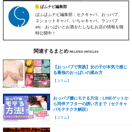
ぱふナビ編集部
ぱふぱふナビ編集部：セクキャバ、おっパブ、
２ショットキャバ、いちゃキャバ、ランパブ
etc…おっぱいとお酒をたしなむお店の情報を随
時公開中！
関連するまとめ
【おっパブで実践】女の子が本気で感じ
る最強のおっぱいの揉み方
【コラム】
おっパブ嬢にモテる方法：LINEゲットか
ら同伴アフターの誘い方まで（セクキャ
バモテテク大解説）
【コラム】