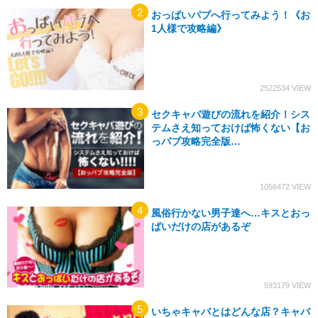
おっぱいパブへ行ってみよう！《お
1人様で攻略編》
2522534
セクキャバ遊びの流れを紹介！シス
テムさえ知っておけば怖くない【お
っパブ攻略完全版…
1056472
風俗行かない男子達へ…キスとおっ
ぱいだけの店があるぞ
593179
いちゃキャバとはどんな店？キャバ