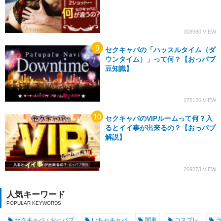
308980
セクキャバの「ハッスルタイム（ダ
ウンタイム）」って何？【おっパブ
豆知識】
275126
セクキャバのVIPルームって何？入
るとイイ事が出来るの？【おっパブ
解説】
269273
人気キーワード
セクキャバ・おっパブ
いちゃキャバ
関東
コスプレ