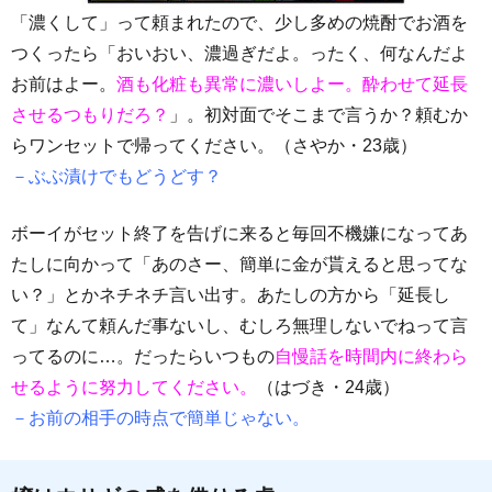
「濃くして」って頼まれたので、少し多めの焼酎でお酒を
つくったら「おいおい、濃過ぎだよ。ったく、何なんだよ
お前はよー。
酒も化粧も異常に濃いしよー。酔わせて延長
させるつもりだろ？
」。初対面でそこまで言うか？頼むか
らワンセットで帰ってください。（さやか・23歳）
－ぶぶ漬けでもどうどす？
ボーイがセット終了を告げに来ると毎回不機嫌になってあ
たしに向かって「あのさー、簡単に金が貰えると思ってな
い？」とかネチネチ言い出す。あたしの方から「延長し
て」なんて頼んだ事ないし、むしろ無理しないでねって言
ってるのに…。だったらいつもの
自慢話を時間内に終わら
せるように努力してください。
（はづき・24歳）
－お前の相手の時点で簡単じゃない。