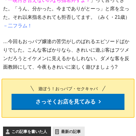
「
一晩付き合えないのなら指名外すよ？
」って言ってき
た。「うん、分かった。今までありがとーっ」と席を立っ
た。それ以来指名されても拒否してます。（みく・21歳）
－二フラム！
…今回もおっパブ嬢達の苦労がしのばれるエピソードばか
りでした。こんな客ばかりなら、きれいに遊ぶ客はフツメ
ンだろうとイケメンに見えるかもしれない。ダメな客を反
面教師にして、今夜もきれいに楽しく遊びましょう?
遊ぼう！おっパブ・セクキャバ
さっそくお店を見てみる
この記事を書いた人
最新の記事