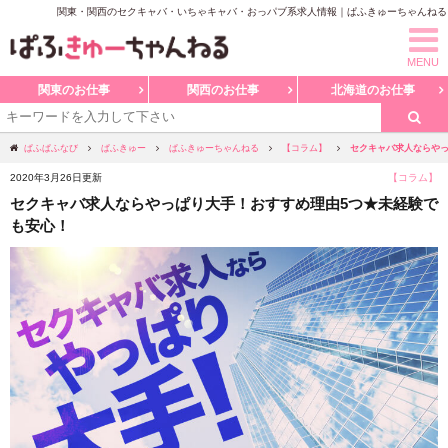
関東・関西のセクキャバ・いちゃキャバ・おっパブ系求人情報｜ぱふきゅーちゃんねる
MENU
関東のお仕事
関西のお仕事
北海道のお仕事
セクキャバ求人ならやっ
ぱふぱふなび
ぱふきゅー
ぱふきゅーちゃんねる
【コラム】
2020年3月26日更新
【コラム】
セクキャバ求人ならやっぱり大手！おすすめ理由5つ★未経験で
も安心！