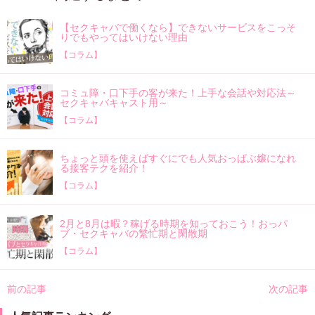
【セクキャバで働くなら】できないサービスをこっそ
りでもやってはいけない理由
【コラム】
コミュ障・口下手の客が来た！上手な会話や対応法～
セクキャバキャスト用～
【コラム】
ちょっと頭を使えばすぐにでも人気おっぱぶ嬢になれ
る接客テクを紹介！
【コラム】
2月と8月は暇？稼げる時期を知っておこう！おっパ
ブ・セクキャバの繁忙期と閑散期
【コラム】
投
前の記事
次の記事
稿
ナ