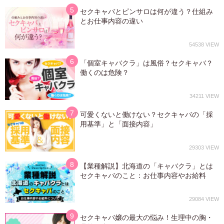
セクキャバとピンサロは何が違う？仕組み
とお仕事内容の違い
54538
「個室キャバクラ」は風俗？セクキャバ？
働くのは危険？
34211
可愛くないと働けない？セクキャバの「採
用基準」と「面接内容」
29303
【業種解説】北海道の「キャバクラ」とは
セクキャバのこと：お仕事内容やお給料
29084
セクキャバ嬢の最大の悩み！生理中の胸・