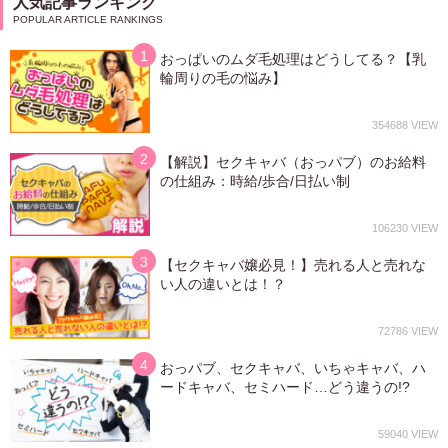
人気記事ランキング
ビ
ゲ
ー
シ
おっぱいのムダ毛処理はどうしてる？【乳
ョ
輪周りの毛の悩み】
ン
354688
【解説】セクキャバ（おっパブ）のお給料
の仕組み：時給/歩合/日払い制
106230
【セクキャバ嬢必見！】売れる人と売れな
い人の違いとは！？
72786
おっパブ、セクキャバ、いちゃキャバ、ハ
ードキャバ、セミハード…どう違うの!?
59040