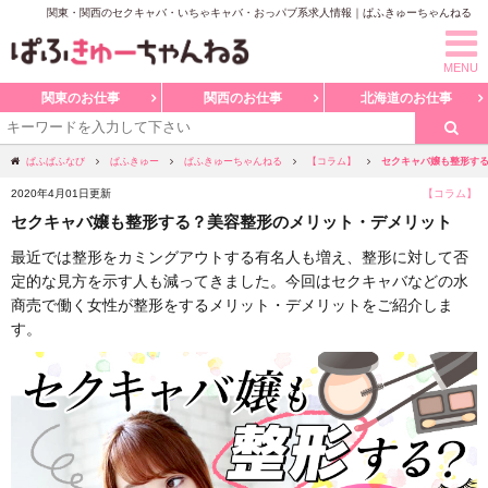
関東・関西のセクキャバ・いちゃキャバ・おっパブ系求人情報｜ぱふきゅーちゃんねる
MENU
関東のお仕事
関西のお仕事
北海道のお仕事
セクキャバ嬢も整形す
ぱふぱふなび
ぱふきゅー
ぱふきゅーちゃんねる
【コラム】
2020年4月01日更新
【コラム】
セクキャバ嬢も整形する？美容整形のメリット・デメリット
最近では整形をカミングアウトする有名人も増え、整形に対して否
定的な見方を示す人も減ってきました。今回はセクキャバなどの水
商売で働く女性が整形をするメリット・デメリットをご紹介しま
す。