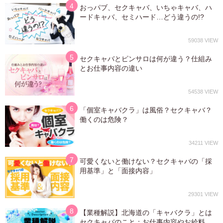
おっパブ、セクキャバ、いちゃキャバ、ハ
ードキャバ、セミハード…どう違うの!?
59038
セクキャバとピンサロは何が違う？仕組み
とお仕事内容の違い
54538
「個室キャバクラ」は風俗？セクキャバ？
働くのは危険？
34211
可愛くないと働けない？セクキャバの「採
用基準」と「面接内容」
29301
【業種解説】北海道の「キャバクラ」とは
セクキャバのこと：お仕事内容やお給料