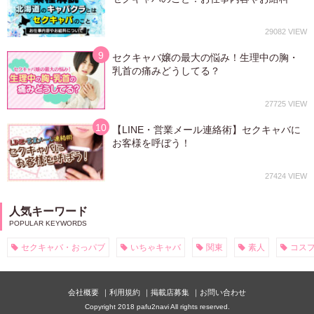
29082
セクキャバ嬢の最大の悩み！生理中の胸・
乳首の痛みどうしてる？
27725
【LINE・営業メール連絡術】セクキャバに
お客様を呼ぼう！
27424
人気キーワード
セクキャバ・おっパブ
いちゃキャバ
関東
素人
コス
会社概要
利用規約
掲載店募集
お問い合わせ
Copyright 2018 pafu2navi All rights reserved.