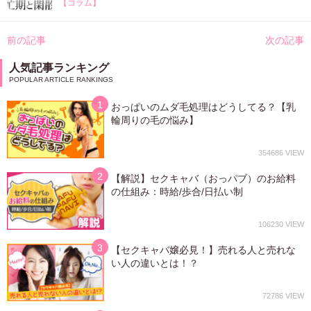
【コラム】
投
前の記事
次の記事
稿
ナ
人気記事ランキング
ビ
ゲ
ー
シ
おっぱいのムダ毛処理はどうしてる？【乳
ョ
輪周りの毛の悩み】
ン
354686
【解説】セクキャバ（おっパブ）のお給料
の仕組み：時給/歩合/日払い制
106230
【セクキャバ嬢必見！】売れる人と売れな
い人の違いとは！？
72786